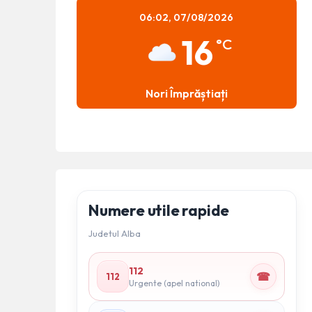
06:02,
07/08/2026
16
°C
Nori Împrăștiați
Numere utile rapide
Judetul Alba
112
☎
112
Urgente (apel national)