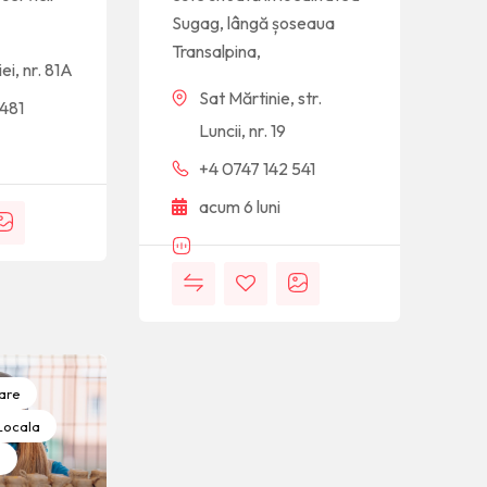
Sugag, lângă șoseaua
Transalpina,
ei, nr. 81A
Sat Mărtinie, str.
 481
Luncii, nr. 19
+4 0747 142 541
acum 6 luni
are
Locala
e