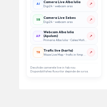
Camera Live Alba Iulia
↗
AI
Digi24 • webcam oras
Camera Live Sebes
↗
SB
Digi24 • webcam oras
Webcam Alba Iulia
↗
(Apulum)
AP
Primaria Alba Iulia • Calea Motilor
Trafic live (harta)
↗
TR
Waze Live Map • trafic in timp real
Deschide camerele live in tab nou.
Disponibilitatea fluxurilor depinde de sursa.