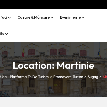
 faci
Cazare & Mâncare
Evenimente
ile
Location:
Martinie
 Alba - Platforma Ta De Turism
>
Promovare Turism
>
Sugag
>
Ma