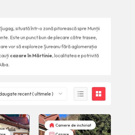
Șugag
, situată într-o zonă pitorească spre Munții
unte. Este un punct bun de plecare către trasee,
i care vor să exploreze Șureanu fără aglomerația
cauți
cazare în Mărtinie
, localitatea e potrivită
Alba.
augate recent ( ultimele )
Camere de inchiriat
are
Cazare