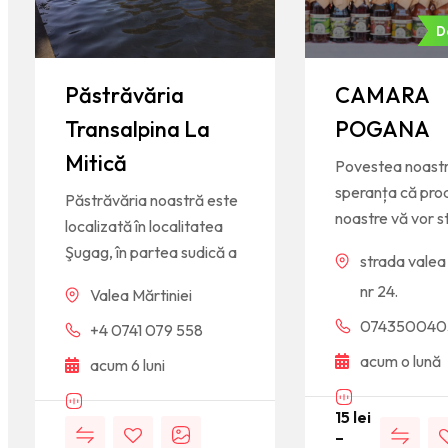
D
Păstrăvăria
CAMARA
Transalpina La
POGANA
Mitică
Povestea noastr
speranța că pro
Păstrăvăria noastră este
noastre vă vor s
localizată în localitatea
Şugag, în partea sudică a
strada valea 
nr 24.
Valea Mărtiniei
074350040
+4 0741 079 558
acum o lună
acum 6 luni
15
lei
–