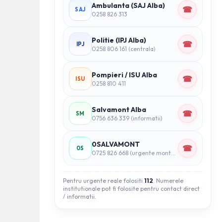
Ambulanta (SAJ Alba)
☎
SAJ
0258 826 313
Politie (IPJ Alba)
☎
IPJ
0258 806 161 (centrala)
Pompieri / ISU Alba
☎
ISU
0258 810 411
Salvamont Alba
☎
SM
0756 636 339 (informatii)
0SALVAMONT
☎
0S
0725 826 668 (urgente montane)
Pentru urgente reale folositi
112
. Numerele
institutionale pot fi folosite pentru contact direct
/ informatii.