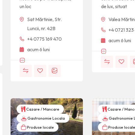
un loc
de lux, situat
Sat Mărtinie, Str.
Valea Mărtini
Luncii, nr. 42B
+4 0721 323
+4 0775 169 470
acum 6 luni
acum 6 luni
Cazare / Mancare
Cazare / Manc
Gastronomie Locala
Gastronomie 
Produse locale
Produse local