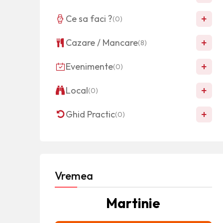
+
Ce sa faci ?
(0)
+
Cazare / Mancare
(8)
+
Evenimente
(0)
+
Local
(0)
+
Ghid Practic
(0)
Vremea
Martinie