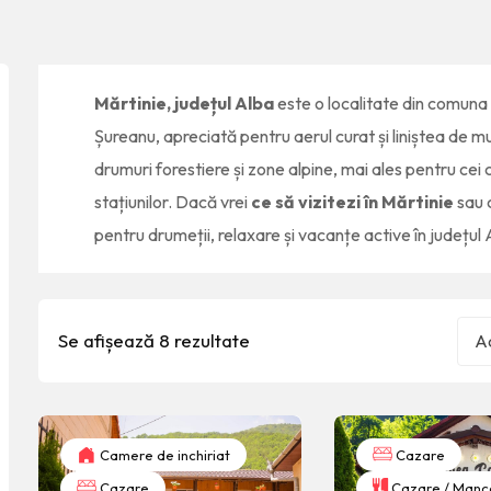
Mărtinie, județul Alba
este o localitate din comuna
Șureanu, apreciată pentru aerul curat și liniștea de m
drumuri forestiere și zone alpine, mai ales pentru ce
stațiunilor. Dacă vrei
ce să vizitezi în Mărtinie
sau 
pentru drumeții, relaxare și vacanțe active în județul 
Se afișează 8 rezultate
Ad
Camere de inchiriat
Cazare
Cazare
Cazare / Manc