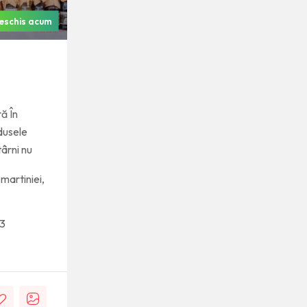
eschis acum
ă În
dusele
târni nu
martiniei,
3