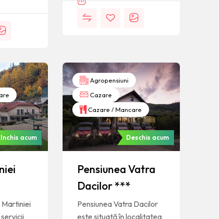
Agropensiuni
are
Cazare
Cazare / Mancare
Inchis acum
Deschis acum
niei
Pensiunea Vatra
Dacilor ***
Martiniei
Pensiunea Vatra Dacilor
servicii
este situată în localitatea