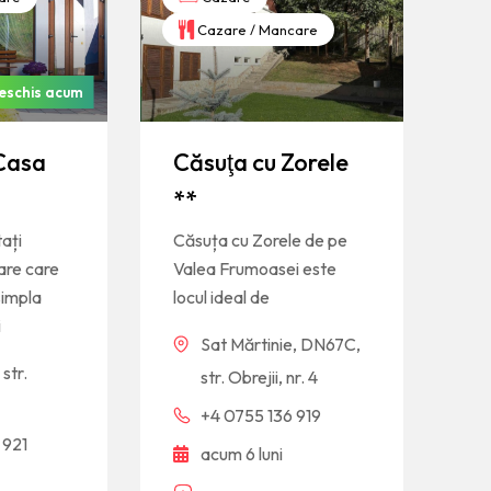
Cazare / Mancare
eschis acum
Casa
Căsuţa cu Zorele
**
ați
Căsuța cu Zorele de pe
are care
Valea Frumoasei este
simpla
locul ideal de
i
Sat Mărtinie, DN67C,
str.
str. Obrejii, nr. 4
+4 0755 136 919
 921
acum 6 luni