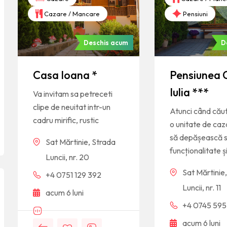
Cazare / Mancare
Pensiuni
Deschis acum
D
Casa Ioana *
Pensiunea 
Iulia ***
Va invitam sa petreceti
clipe de neuitat intr-un
Atunci când căut
cadru mirific, rustic
o unitate de caz
să depășească 
Sat Mărtinie, Strada
funcționalitate ș
Luncii, nr. 20
Sat Mărtinie, 
+4 0751 129 392
Luncii, nr. 11
acum 6 luni
+4 0745 595
acum 6 luni