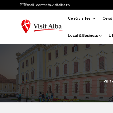
Email : contact@visitalba.ro
Ce să vizitezi
Ce să
Local & Business
Ut
Visit