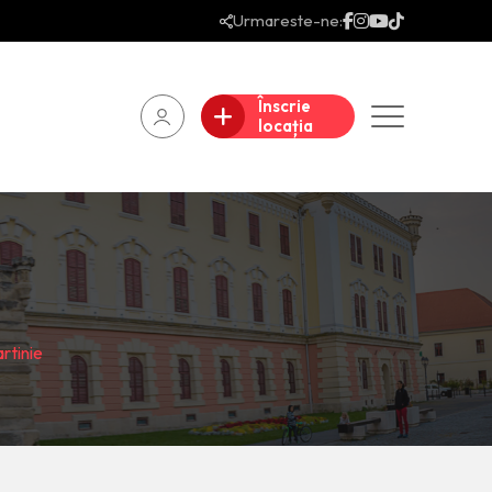
Urmareste-ne:
Înscrie
locația
rtinie