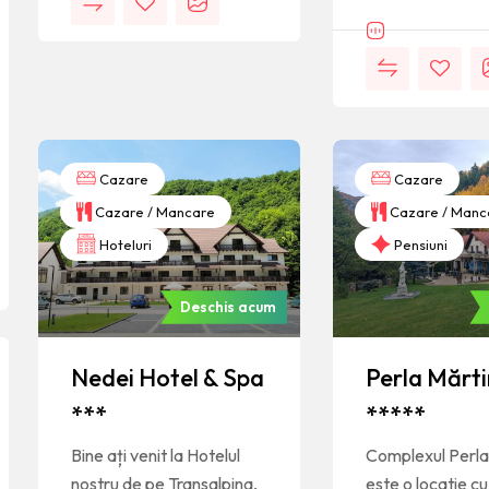
Cazare
Cazare
Cazare / Mancare
Cazare / Manc
Hoteluri
Pensiuni
Deschis acum
Nedei Hotel & Spa
Perla Mărti
***
*****
Bine ați venit la Hotelul
Complexul Perla 
nostru de pe Transalpina,
este o locatie cu 