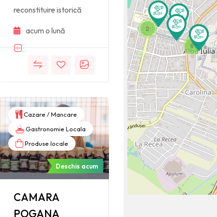
reconstituire istorică
2
acum o lună
6
Cazare / Mancare
Gastronomie Locala
Produse locale
Deschis acum
CAMARA
POGANA