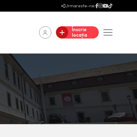
Urmareste-ne:
Înscrie
locația