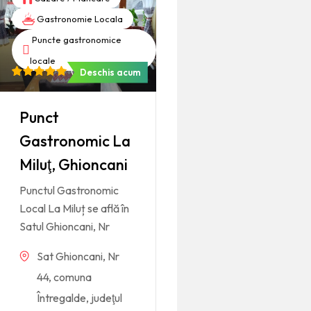
Gastronomie Locala
Puncte gastronomice
locale
(
1
)
Deschis acum
Rated
1
5
out of 5
based on
Punct
customer
rating
Gastronomic La
Miluţ, Ghioncani
Punctul Gastronomic
Local La Miluț se află în
Satul Ghioncani, Nr
Sat Ghioncani, Nr
44, comuna
Întregalde, judeţul