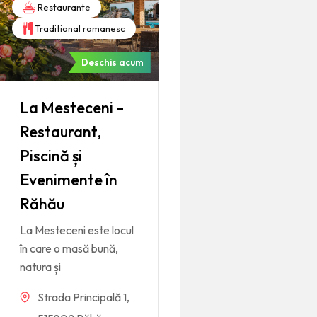
Restaurante
Traditional romanesc
Deschis acum
La Mesteceni –
Restaurant,
Piscină și
Evenimente în
Răhău
La Mesteceni este locul
în care o masă bună,
natura și
Strada Principală 1,