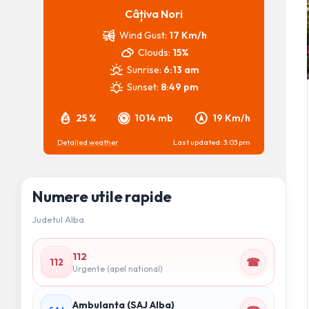
Câțiva Nori
Wind Gust:
17 Km/h
Clouds:
15%
Sunrise:
6:13 am
Sunset:
8:49 pm
25 %
1014 mb
19 Km/h
Detailed weather
Last updated: 3:03 pm
Numere utile rapide
Judetul Alba
112
☎
112
Urgente (apel national)
Ambulanta (SAJ Alba)