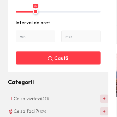
30
Interval de pret
Caută
Categorii
+
Ce sa vizitezi
(271)
+
Ce sa faci ?
(124)