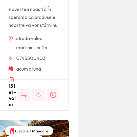
Povestea noastră În
speranța că produsele
noastre vă vor stârni nu
strada valea
martiniei, nr 24.
0743500403
acum o lună
15
l
ei
–
45
l
ei
Cazare / Mancare