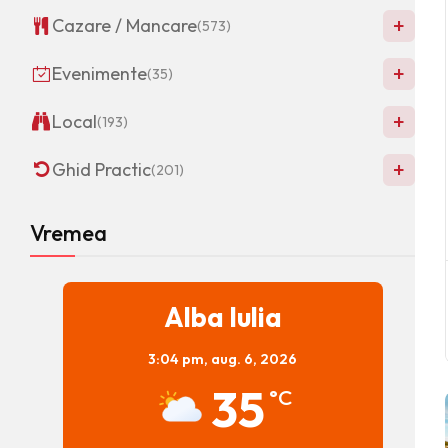
+
Cazare / Mancare
(573)
+
Evenimente
(35)
+
Local
(193)
+
Ghid Practic
(201)
Vremea
Alba Iulia
3:04 pm,
aug. 6, 2026
35
°C