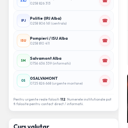
☎
SAJ
0258 826 313
Politie (IPJ Alba)
☎
IPJ
0258 806 161 (centrala)
Pompieri / ISU Alba
☎
ISU
0258 810 411
Salvamont Alba
☎
SM
0756 636 339 (informatii)
0SALVAMONT
☎
0S
0725 826 668 (urgente montane)
Pentru urgente reale folositi
112
. Numerele institutionale pot
fi folosite pentru contact direct / informatii.
Curs valutar