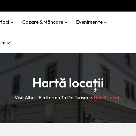
 faci
Cazare & Mâncare
Evenimente
ile
Hartă locații
Visit Alba - Platforma Ta De Turism
>
Hartă Locații