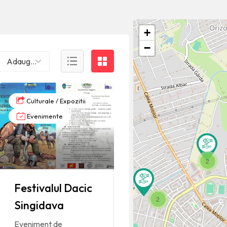
+
−
Adaugate recent ( ultimele )
Culturale / Expozitii
Evenimente
2
Festivalul Dacic
2
Singidava
Eveniment de