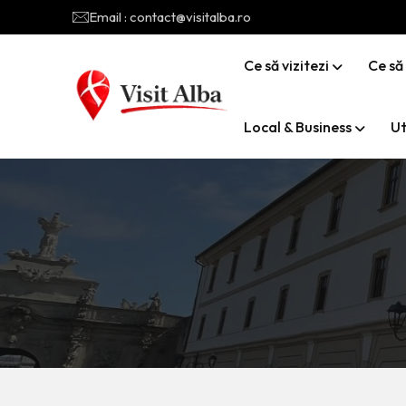
Email : contact@visitalba.ro
Ce să vizitezi
Ce să
Local & Business
Ut