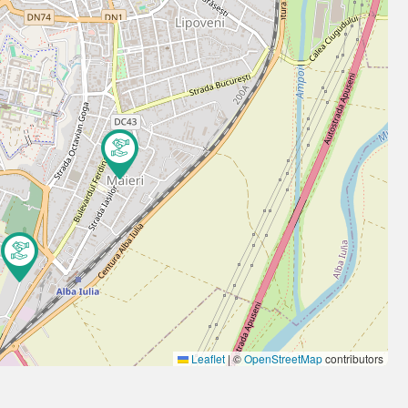
Leaflet
|
©
OpenStreetMap
contributors