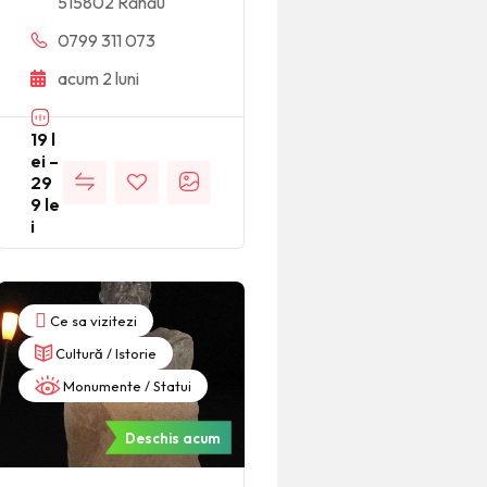
515802 Răhău
0799 311 073
acum 2 luni
19
l
ei
–
29
9
le
i
Ce sa vizitezi
Cultură / Istorie
Monumente / Statui
Deschis acum