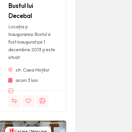
Bustul lui
Decebal
Locația și
Inaugurarea: Bustul a
fost inaugurat pe 1
decembrie 2013 și este
situat
str. Caea Moților
acum 3 luni
Cazare / Mancare