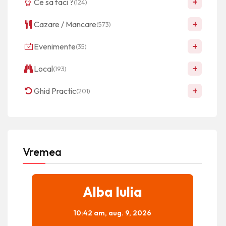
+
Ce sa faci ?
(124)
+
Cazare / Mancare
(573)
+
Evenimente
(35)
+
Local
(193)
+
Ghid Practic
(201)
Vremea
Alba Iulia
10:42 am,
aug. 9, 2026