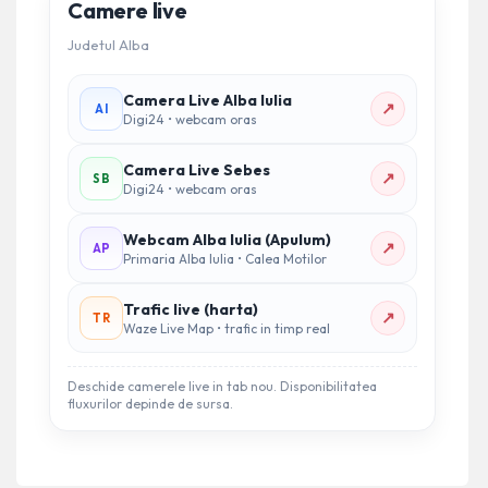
Camere live
Judetul Alba
Camera Live Alba Iulia
↗
AI
Digi24 • webcam oras
Camera Live Sebes
↗
SB
Digi24 • webcam oras
Webcam Alba Iulia (Apulum)
↗
AP
Primaria Alba Iulia • Calea Motilor
Trafic live (harta)
↗
TR
Waze Live Map • trafic in timp real
Deschide camerele live in tab nou. Disponibilitatea
fluxurilor depinde de sursa.