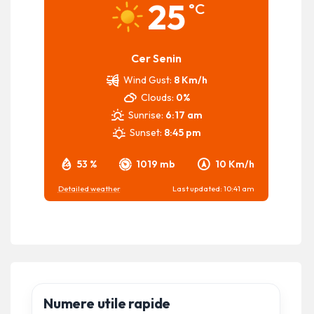
25
°C
Cer Senin
Wind Gust:
8 Km/h
Clouds:
0%
Sunrise:
6:17 am
Sunset:
8:45 pm
53 %
1019 mb
10 Km/h
Detailed weather
Last updated: 10:41 am
Numere utile rapide