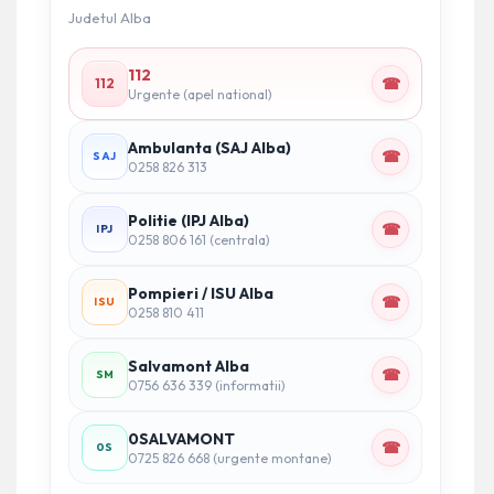
Judetul Alba
112
☎
112
Urgente (apel national)
Ambulanta (SAJ Alba)
☎
SAJ
0258 826 313
Politie (IPJ Alba)
☎
IPJ
0258 806 161 (centrala)
Pompieri / ISU Alba
☎
ISU
0258 810 411
Salvamont Alba
☎
SM
0756 636 339 (informatii)
0SALVAMONT
☎
0S
0725 826 668 (urgente montane)