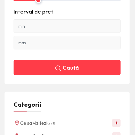
Interval de pret
Caută
Categorii
+
Ce sa vizitezi
(271)