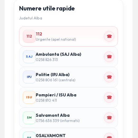
Numere utile rapide
Judetul Alba
112
☎
112
Urgente (apel national)
Ambulanta (SAJ Alba)
☎
SAJ
0258 826 313
Politie (IPJ Alba)
☎
IPJ
0258 806 161 (centrala)
Pompieri / ISU Alba
☎
ISU
0258 810 411
Salvamont Alba
☎
SM
0756 636 339 (informatii)
0SALVAMONT
0S