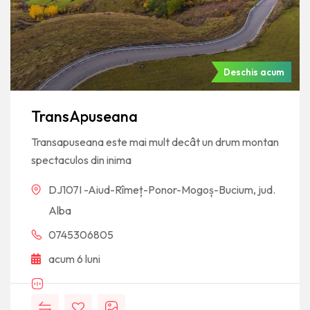
Deschis acum
TransApuseana
Transapuseana este mai mult decât un drum montan
spectaculos din inima
DJ107I -Aiud-Rîmeț-Ponor-Mogoș-Bucium, jud.
Alba
0745306805
acum 6 luni