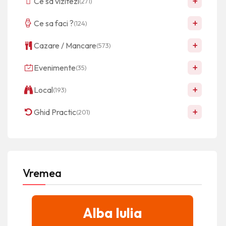
+
Ce sa vizitezi
(271)
+
Ce sa faci ?
(124)
+
Cazare / Mancare
(573)
+
Evenimente
(35)
+
Local
(193)
+
Ghid Practic
(201)
Vremea
Alba Iulia