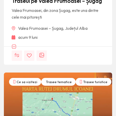
Traseul pe Valea Frumoasei – Șugag
Valea Frumoasei, din zona Șugag, este una dintre
cele mai pitorești
Valea Frumoasei – Șugag, Județul Alba
acum 9 luni
Ce sa vizitezi
Trasee tematice
Trasee turistice