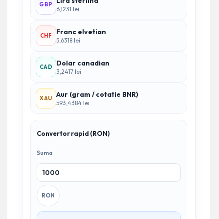
Lira sterlina
GBP
6,1231 lei
Franc elvetian
CHF
5,6318 lei
Dolar canadian
CAD
3,2417 lei
Aur (gram / cotatie BNR)
XAU
593,4384 lei
Convertor rapid (RON)
Suma
RON