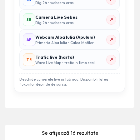
Digi24 • webcam oras
Camera Live Sebes
↗
SB
Digi24 • webcam oras
Webcam Alba Iulia (Apulum)
↗
AP
Primaria Alba Iulia • Calea Motilor
Trafic live (harta)
↗
TR
Waze Live Map • trafic in timp real
Deschide camerele live in tab nou. Disponibilitatea
fluxurilor depinde de sursa.
Se afișează 16 rezultate