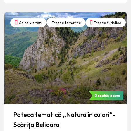
Ce sa vizitezi
Trasee tematice
Trasee turistice
Deschis acum
Poteca tematică „Natura în culori”-
Scărița Belioara