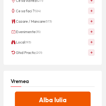
+
Ce sa vizitezi
(271)
+
Ce sa faci ?
(124)
+
Cazare / Mancare
(573)
+
Evenimente
(35)
+
Local
(193)
+
Ghid Practic
(201)
Vremea
Alba Iulia