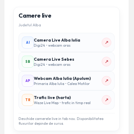
Camere live
Judetul Alba
Camera Live Alba Iulia
↗
AI
Digi24 • webcam oras
Camera Live Sebes
↗
SB
Digi24 • webcam oras
Webcam Alba Iulia (Apulum)
↗
AP
Primaria Alba Iulia • Calea Motilor
Trafic live (harta)
↗
TR
Waze Live Map • trafic in timp real
Deschide camerele live in tab nou. Disponibilitatea
fluxurilor depinde de sursa.