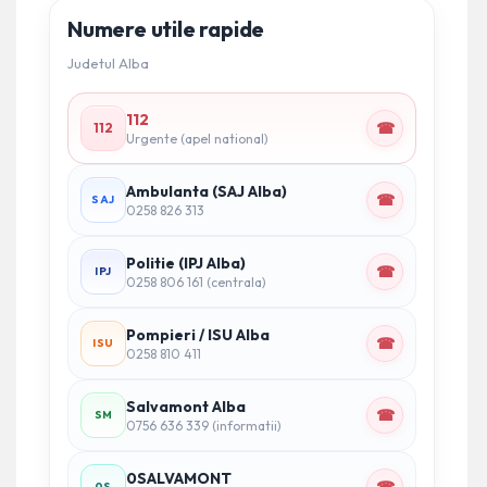
Numere utile rapide
Judetul Alba
112
☎
112
Urgente (apel national)
Ambulanta (SAJ Alba)
☎
SAJ
0258 826 313
Politie (IPJ Alba)
☎
IPJ
0258 806 161 (centrala)
Pompieri / ISU Alba
☎
ISU
0258 810 411
Salvamont Alba
☎
SM
0756 636 339 (informatii)
0SALVAMONT
0S