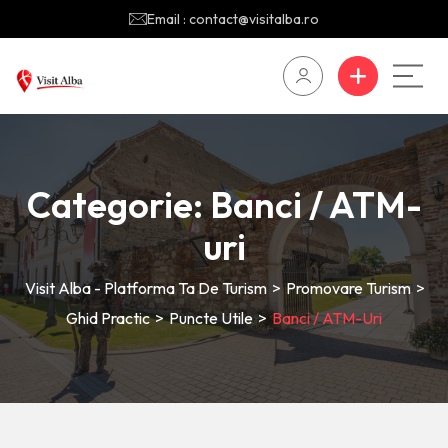
Email : contact@visitalba.ro
Categorie:
Banci / ATM-
uri
Visit Alba - Platforma Ta De Turism
>
Promovare Turism
>
Ghid Practic
>
Puncte Utile
>
Banci / ATM-Uri