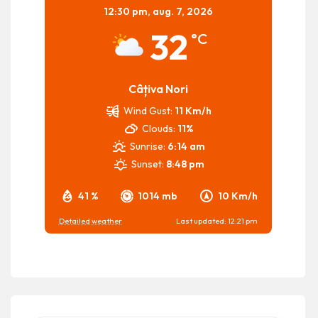
12:30 pm,
aug. 7, 2026
32
°C
Câțiva Nori
Wind Gust:
11 Km/h
Clouds:
11%
Sunrise:
6:14 am
Sunset:
8:48 pm
41 %
1014 mb
10 Km/h
Detailed weather
Last updated: 12:21 pm