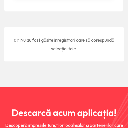
👉 Nu au fost găsite inregistrari care să corespundă
selecției tale.
Descarcă acum aplicația!
Descoperă impresiile turiștilor,localnicilor și partenerilor care