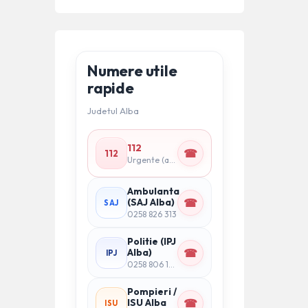
Numere utile
rapide
Judetul Alba
112
☎
112
Urgente (apel national)
Ambulanta
☎
(SAJ Alba)
SAJ
0258 826 313
Politie (IPJ
☎
Alba)
IPJ
0258 806 161 (centrala)
Pompieri /
☎
ISU Alba
ISU