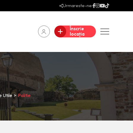
Urmareste-ne:
Înscrie
locația
 Utile
>
Politie