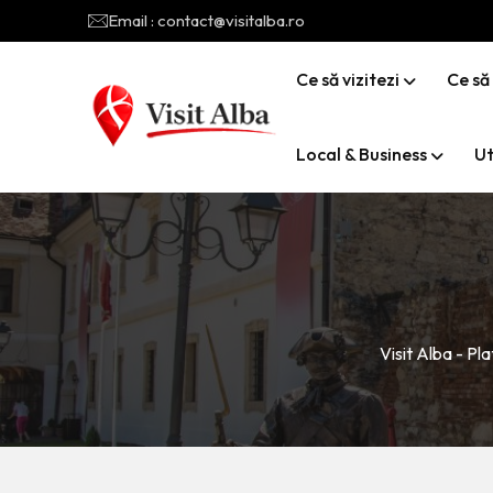
Email : contact@visitalba.ro
Ce să vizitezi
Ce să
Local & Business
Ut
Visit Alba - P