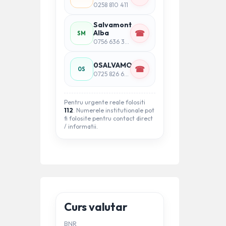
0258 810 411
Salvamont
☎
Alba
SM
0756 636 339 (informatii)
0SALVAMONT
☎
0S
0725 826 668 (urgente montane)
Pentru urgente reale folositi
112
. Numerele institutionale pot
fi folosite pentru contact direct
/ informatii.
Curs valutar
BNR