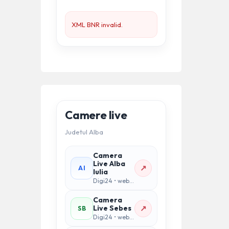
XML BNR invalid.
Camere live
Judetul Alba
Camera
Live Alba
↗
AI
Iulia
Digi24 • webcam oras
Camera
↗
Live Sebes
SB
Digi24 • webcam oras