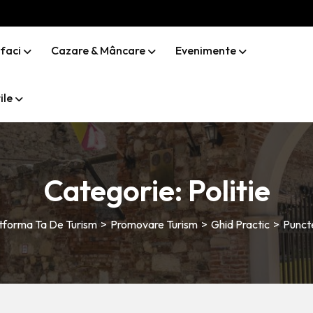
 faci
Cazare & Mâncare
Evenimente
ile
Categorie:
Politie
latforma Ta De Turism
>
Promovare Turism
>
Ghid Practic
>
Puncte