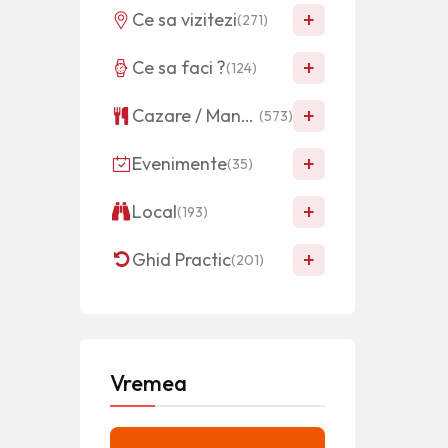
+
Ce sa vizitezi
(271)
+
Ce sa faci ?
(124)
+
Cazare / Mancare
(573)
+
Evenimente
(35)
+
Local
(193)
+
Ghid Practic
(201)
Vremea