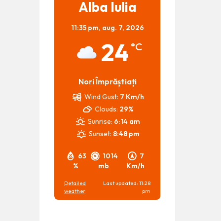
Alba Iulia
11:35 pm,
aug. 7, 2026
24
°C
Nori Împrăștiați
Wind Gust:
7 Km/h
Clouds:
29%
Sunrise:
6:14 am
Sunset:
8:48 pm
63
1014
7
%
mb
Km/h
Detailed
Last updated: 11:28
weather
pm