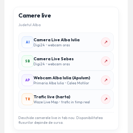
Camere live
Judetul Alba
Camera Live Alba Iulia
↗
AI
Digi24 • webcam oras
Camera Live Sebes
↗
SB
Digi24 • webcam oras
Webcam Alba Iulia (Apulum)
↗
AP
Primaria Alba Iulia • Calea Motilor
Trafic live (harta)
↗
TR
Waze Live Map • trafic in timp real
Deschide camerele live in tab nou. Disponibilitatea
fluxurilor depinde de sursa.