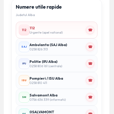
Numere utile rapide
Judetul Alba
112
☎
112
Urgente (apel national)
Ambulanta (SAJ Alba)
☎
SAJ
0258 826 313
Politie (IPJ Alba)
☎
IPJ
0258 806 161 (centrala)
Pompieri / ISU Alba
☎
ISU
0258 810 411
Salvamont Alba
☎
SM
0756 636 339 (informatii)
0SALVAMONT
0S