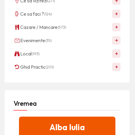
+
Ce sa vizitezi
(271)
+
Ce sa faci ?
(124)
+
Cazare / Mancare
(573)
+
Evenimente
(35)
+
Local
(193)
+
Ghid Practic
(201)
Vremea
Alba Iulia