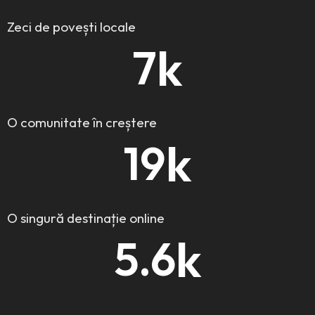
Zeci de povești locale
k
7
O comunitate în creștere
k
19
O singură destinație online
k
5.6