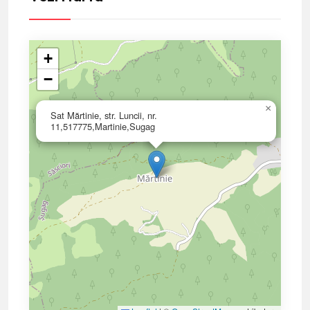
+
−
×
Sat Mărtinie, str. Luncii, nr.
11,517775,Martinie,Sugag