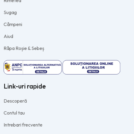
Rimetea
Sugag
Câmpeni
Aiud
Râpa Roșie & Sebeș
Link-uri rapide
Descoperă
Contul tau
Intrebari frecvente