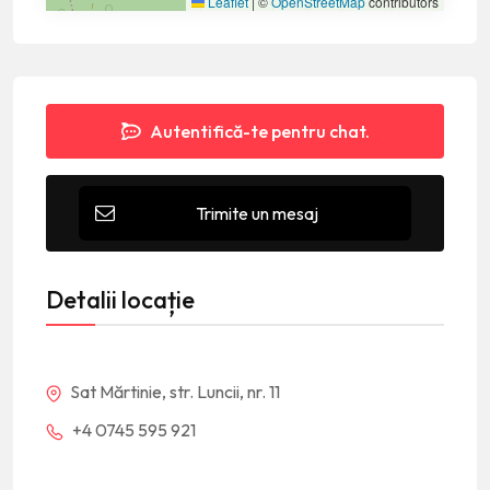
Leaflet
|
©
OpenStreetMap
contributors
Autentifică-te pentru chat.
Trimite un mesaj
Detalii locație
Sat Mărtinie, str. Luncii, nr. 11
+4 0745 595 921