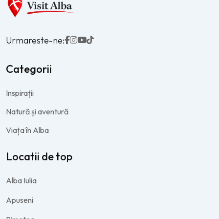
Urmareste-ne:
Categorii
Inspirații
Natură și aventură
Viața în Alba
Locatii de top
Alba Iulia
Apuseni