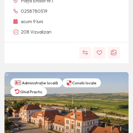
Piața Eroilor nr.1
0258780519
acum 9 luni
208 Vizualizari
Administrație locală
Consilii locale
Ghid Practic