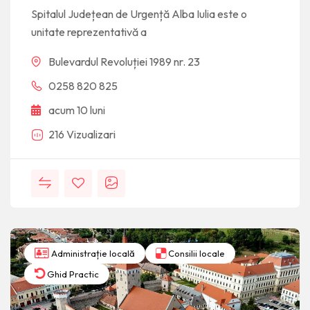
Spitalul Județean de Urgență Alba Iulia este o
unitate reprezentativă a
Bulevardul Revoluției 1989 nr. 23
0258 820 825
acum 10 luni
216 Vizualizari
Administrație locală
Consilii locale
Ghid Practic