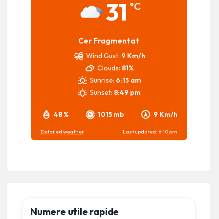
31
°C
Cer Fragmentat
Wind Gust:
9 Km/h
Clouds:
81%
Sunrise:
6:13 am
Sunset:
8:49 pm
48 %
1015 mb
9 Km/h
Detailed weather
Last updated: 6:10 pm
Numere utile rapide