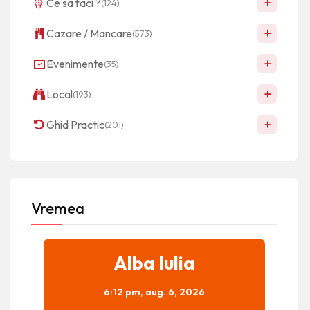
+
Ce sa faci ?
(124)
+
Cazare / Mancare
(573)
+
Evenimente
(35)
+
Local
(193)
+
Ghid Practic
(201)
Vremea
Alba Iulia
6:12 pm,
aug. 6, 2026