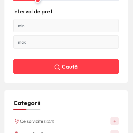
Interval de pret
Caută
Categorii
+
Ce sa vizitezi
(271)