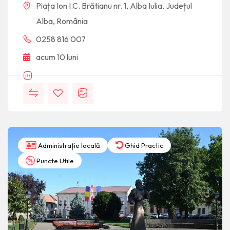
Piața Ion I.C. Brătianu nr. 1, Alba Iulia, Județul
Alba, România
0258 816 007
acum 10 luni
Administrație locală
Ghid Practic
Puncte Utile