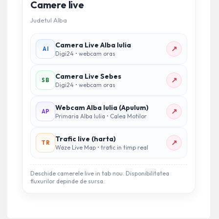
Camere live
Judetul Alba
Camera Live Alba Iulia
↗
AI
Digi24 • webcam oras
Camera Live Sebes
↗
SB
Digi24 • webcam oras
Webcam Alba Iulia (Apulum)
↗
AP
Primaria Alba Iulia • Calea Motilor
Trafic live (harta)
↗
TR
Waze Live Map • trafic in timp real
Deschide camerele live in tab nou. Disponibilitatea
fluxurilor depinde de sursa.