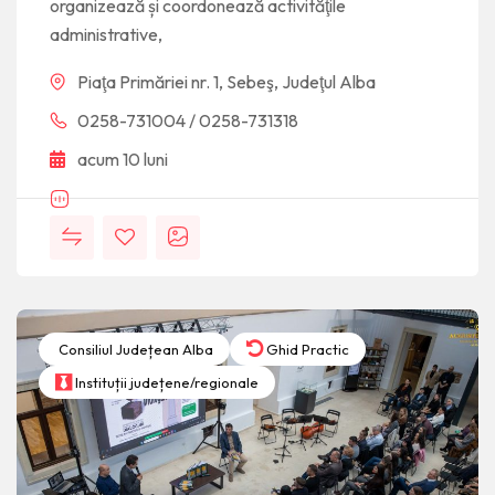
organizează și coordonează activităţile
administrative,
Piaţa Primăriei nr. 1, Sebeş, Judeţul Alba
0258-731004 / 0258-731318
acum 10 luni
Consiliul Județean Alba
Ghid Practic
Instituții județene/regionale