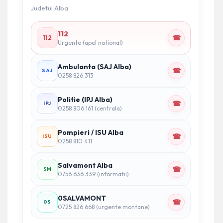
Judetul Alba
112
☎
112
Urgente (apel national)
Ambulanta (SAJ Alba)
☎
SAJ
0258 826 313
Politie (IPJ Alba)
☎
IPJ
0258 806 161 (centrala)
Pompieri / ISU Alba
☎
ISU
0258 810 411
Salvamont Alba
☎
SM
0756 636 339 (informatii)
0SALVAMONT
☎
0S
0725 826 668 (urgente montane)