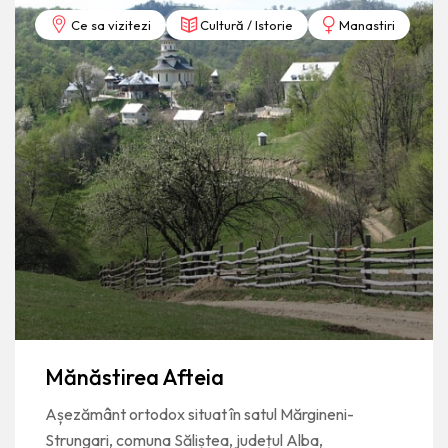
Ce sa vizitezi
Cultură / Istorie
Manastiri
Mănăstirea Afteia
Așezământ ortodox situat în satul Mărgineni-
Strungari, comuna Săliștea, județul Alba,