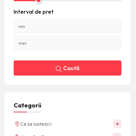
Interval de pret
Caută
Categorii
+
Ce sa vizitezi
(2)