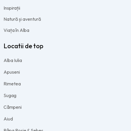
Inspirații
Natură și aventură
Viața în Alba
Locatii de top
Alba Iulia
Apuseni
Rimetea
Sugag
Câmpeni
Aiud
Râpa Roșie & Sebeș