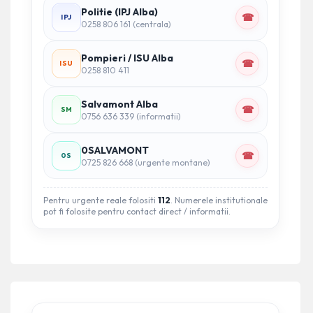
Politie (IPJ Alba)
☎
IPJ
0258 806 161 (centrala)
Pompieri / ISU Alba
☎
ISU
0258 810 411
Salvamont Alba
☎
SM
0756 636 339 (informatii)
0SALVAMONT
☎
0S
0725 826 668 (urgente montane)
Pentru urgente reale folositi
112
. Numerele institutionale
pot fi folosite pentru contact direct / informatii.