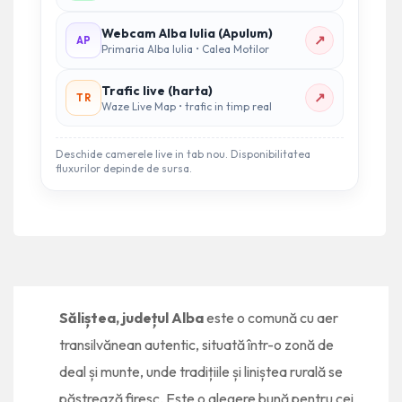
Webcam Alba Iulia (Apulum)
↗
AP
Primaria Alba Iulia • Calea Motilor
Trafic live (harta)
↗
TR
Waze Live Map • trafic in timp real
Deschide camerele live in tab nou. Disponibilitatea
fluxurilor depinde de sursa.
Săliștea, județul Alba
este o comună cu aer
transilvănean autentic, situată într-o zonă de
deal și munte, unde tradițiile și liniștea rurală se
păstrează firesc. Este o alegere bună pentru cei