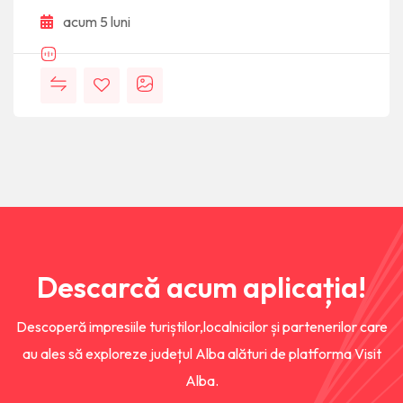
acum 5 luni
Descarcă acum aplicația!
Descoperă impresiile turiștilor,localnicilor și partenerilor care
au ales să exploreze județul Alba alături de platforma Visit
Alba.