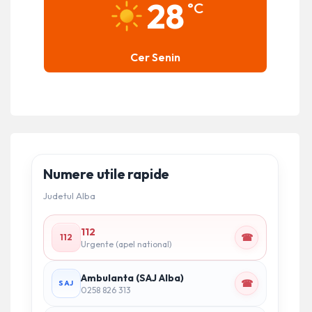
28
°C
Cer Senin
Numere utile rapide
Judetul Alba
112
☎
112
Urgente (apel national)
Ambulanta (SAJ Alba)
☎
SAJ
0258 826 313