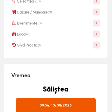
+
Ce sa faci ?
(0)
+
Cazare / Mancare
(0)
+
Evenimente
(0)
+
Local
(0)
+
Ghid Practic
(1)
Vremea
Săliștea
09:54,
10/08/2026