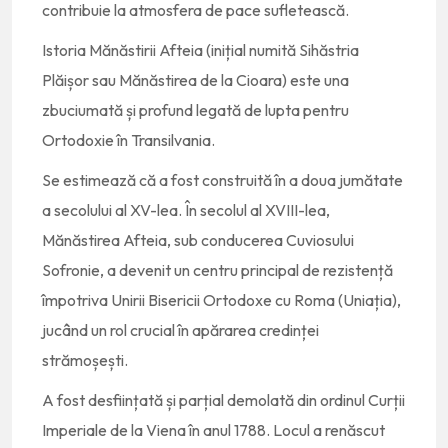
contribuie la atmosfera de pace sufletească.
Istoria Mănăstirii Afteia (inițial numită Sihăstria
Plăișor sau Mănăstirea de la Cioara) este una
zbuciumată și profund legată de lupta pentru
Ortodoxie în Transilvania.
Se estimează că a fost construită în a doua jumătate
a secolului al XV-lea. În secolul al XVIII-lea,
Mănăstirea Afteia, sub conducerea Cuviosului
Sofronie, a devenit un centru principal de rezistență
împotriva Unirii Bisericii Ortodoxe cu Roma (Uniația),
jucând un rol crucial în apărarea credinței
strămoșești.
A fost desființată și parțial demolată din ordinul Curții
Imperiale de la Viena în anul 1788. Locul a renăscut