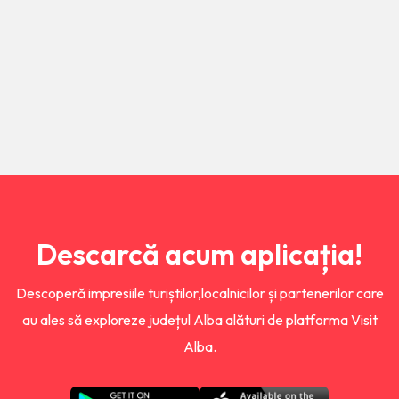
Descarcă acum aplicația!
Descoperă impresiile turiștilor,localnicilor și partenerilor care
au ales să exploreze județul Alba alături de platforma Visit
Alba.