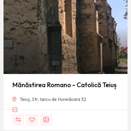
Mănăstirea Romano – Catolică Teiuș
Teiuș, Str. Iancu de Hunedoara 32