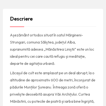
Descriere
Așezământ ortodox situat în satul Mărgineni-
Strungari, comuna Săliștea, județul Alba,
supranumită adesea „Mănăstirea Liniștii” este un loc
ideal pentru cei care caută refugiu și meditație,
departe de agitația urbană.
Lăcașul de cult este amplasat pe un deal abrupt, la o
altitudine de aproximativ 600 de metri, înconjurat de
pădurile Munților Șureanu. Întreaga zonă oferă o
priveliște deosebită asupra Văii Archițului. Curtea
Mănăstirii, cu potecile de piatră și iarba bine îngrijită,