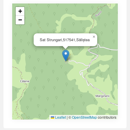
+
−
×
Sat Strungari,517541,Săliștea
Leaflet
|
©
OpenStreetMap
contributors