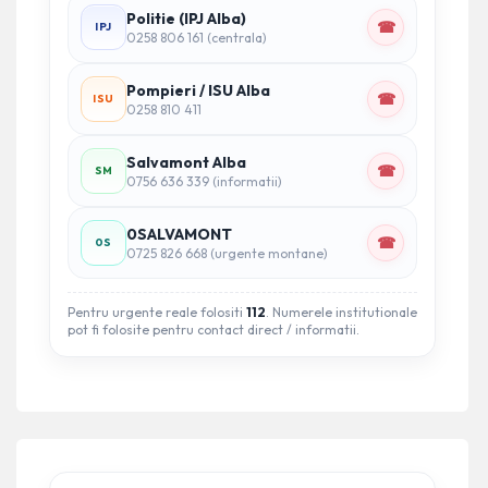
Politie (IPJ Alba)
☎
IPJ
0258 806 161 (centrala)
Pompieri / ISU Alba
☎
ISU
0258 810 411
Salvamont Alba
☎
SM
0756 636 339 (informatii)
0SALVAMONT
☎
0S
0725 826 668 (urgente montane)
Pentru urgente reale folositi
112
. Numerele institutionale
pot fi folosite pentru contact direct / informatii.