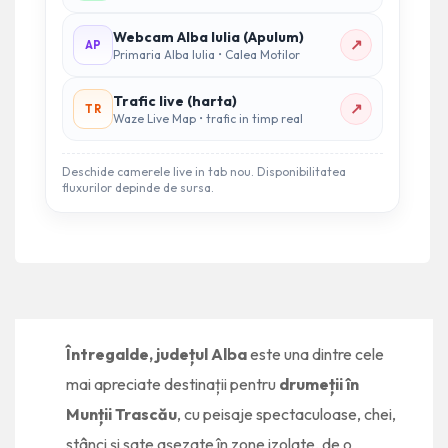
Webcam Alba Iulia (Apulum)
↗
AP
Primaria Alba Iulia • Calea Motilor
Trafic live (harta)
↗
TR
Waze Live Map • trafic in timp real
Deschide camerele live in tab nou. Disponibilitatea
fluxurilor depinde de sursa.
Întregalde, județul Alba
este una dintre cele
mai apreciate destinații pentru
drumeții în
Munții Trascău
, cu peisaje spectaculoase, chei,
stânci și sate așezate în zone izolate, de o