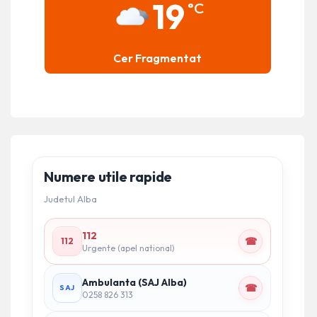
19
°C
Cer Fragmentat
Numere utile rapide
Judetul Alba
112
☎
112
Urgente (apel national)
Ambulanta (SAJ Alba)
☎
SAJ
0258 826 313