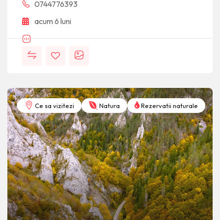
0744776393
acum 6 luni
Ce sa vizitezi
Natura
Rezervatii naturale