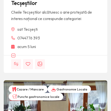
Tecșeștilor
Cheile Tecșeștilor alcătuiesc o arie protejată de
interes național ce corespunde categoriei
sat Tecșești
0744776 393​
acum 5 luni
Cazare / Mancare
Gastronomie Locala
Puncte gastronomice locale