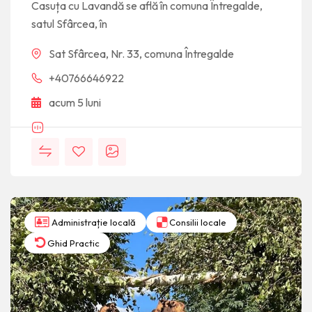
Casuța cu Lavandă se află în comuna Întregalde,
satul Sfârcea, în
Sat Sfârcea, Nr. 33, comuna Întregalde
+40766646922
acum 5 luni
Administrație locală
Consilii locale
Ghid Practic