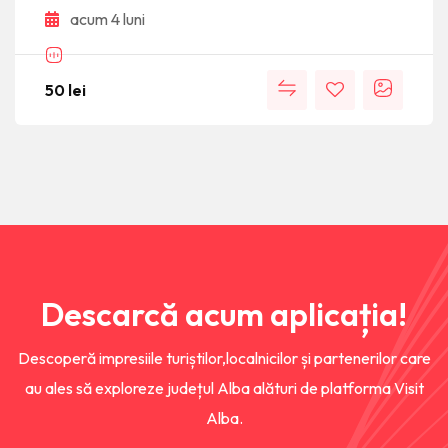
acum 4 luni
50
lei
Descarcă acum aplicația!
Descoperă impresiile turiștilor,localnicilor și partenerilor care
au ales să exploreze județul Alba alături de platforma Visit
Alba.