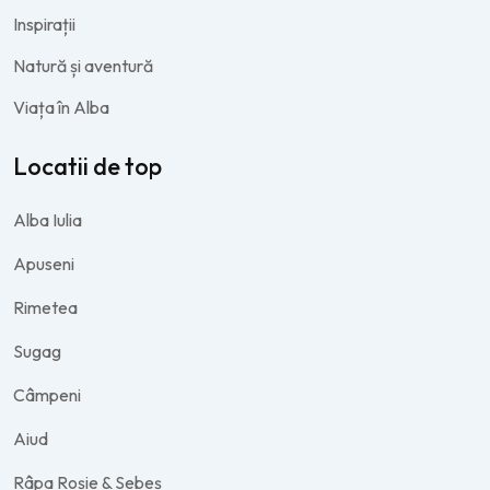
Inspirații
Natură și aventură
Viața în Alba
Locatii de top
Alba Iulia
Apuseni
Rimetea
Sugag
Câmpeni
Aiud
Râpa Roșie & Sebeș