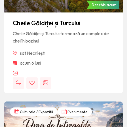
Deschis acum
Cheile Găldiței și Turcului
Cheile Găldiţei şi Turcului formează un complex de
chei în bazinul
sat Necrilești
acum 6 luni
Culturale / Expozitii
Evenimente