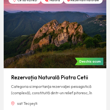
Ce sa vizitezi
Natura
Rezervatii naturale
Deschis acum
Rezervația Naturală Piatra Cetii
Categoria si importanţa rezervaţiei: peisagistică
(complexă), constituită dintr-un relief pitoresc, în
sat Tecșești