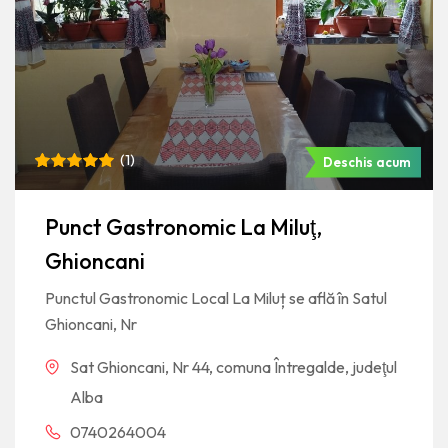
(
1
)
Deschis acum
Rated
1
5
out of 5
based on
Punct Gastronomic La Miluţ,
customer
rating
Ghioncani
Punctul Gastronomic Local La Miluț se află în Satul
Ghioncani, Nr
Sat Ghioncani, Nr 44, comuna Întregalde, judeţul
Alba
0740264004