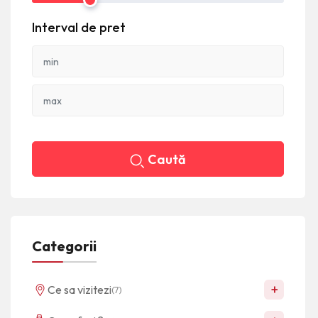
Interval de pret
Caută
Categorii
+
Ce sa vizitezi
(7)