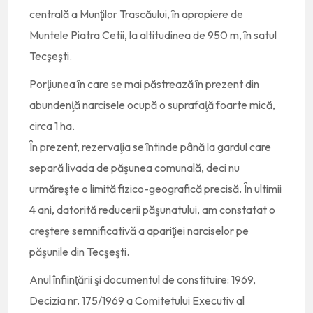
centrală a Munţilor Trascăului, în apropiere de
Muntele Piatra Cetii, la altitudinea de 950 m, în satul
Tecşeşti.
Porţiunea în care se mai păstrează în prezent din
abundenţă narcisele ocupă o suprafaţă foarte mică,
circa 1 ha.
În prezent, rezervaţia se întinde până la gardul care
separă livada de păşunea comunală, deci nu
urmăreşte o limită fizico-geografică precisă. În ultimii
4 ani, datorită reducerii păşunatului, am constatat o
creştere semnificativă a apariţiei narciselor pe
păşunile din Tecşeşti.
Anul înfiinţării şi documentul de constituire: 1969,
Decizia nr. 175/1969 a Comitetului Executiv al