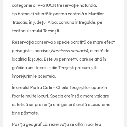
categoriei a IV-a IUCN (rezervație naturală,
tip botanic) situată în partea centrală a Munților
Trascău, în județul Alba, comuna Întregalde, pe
teritoriul satului Tecșești.
Rezervația conservă o specie ocrotită de mare efect
peisagistic, narcisa (
Narcissus stellaris
), numită de
localnici lăşcuţă. Este un perimetru care se află în
grădina unui localnic din Tecşeşti precum şi în
împrejurimile acesteia.
În arealul Piatra Cetii – Cheile Tecşeştilor apare în
foarte multe locuri. Specia are însă o mare valoare
estetică iar prezenţa ei în generă arată ecosisteme
bine păstrate.
Poziţia geografică: rezervaţia se află în partea