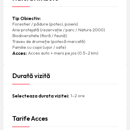
Tip Obiectiv
Forestier / pădure (poteci, poieni)
Arie protejată (rezervație / parc / Natura 2000)
Biodiversitate (floră / faună)
Traseu de drumeție (potecă marcată)
Familie cu copii (ușor / safe)
Acces
Acces auto + mers pe jos (0.5–2 km)
Durată vizită
Selecteaza durata vizitei
1–2 ore
Tarife Acces