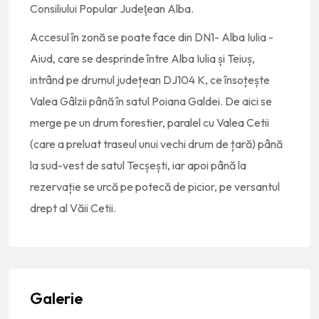
Consiliului Popular Judeţean Alba.
Accesul în zonă se poate face din DN1- Alba Iulia -
Aiud, care se desprinde între Alba Iulia și Teiuș,
intrând pe drumul județean DJ104 K, ce însoțește
Valea Gâlzii până în satul Poiana Galdei. De aici se
merge pe un drum forestier, paralel cu Valea Cetii
(care a preluat traseul unui vechi drum de țară) până
la sud-vest de satul Tecșești, iar apoi până la
rezervație se urcă pe potecă de picior, pe versantul
drept al Văii Cetii.
Galerie