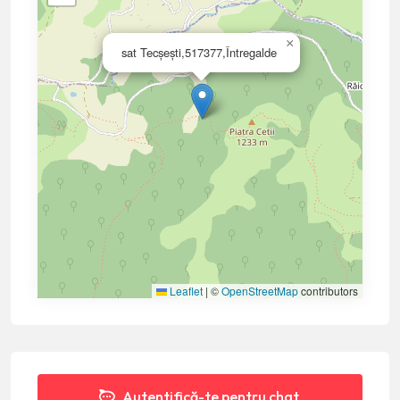
×
sat Tecșești,517377,Întregalde
Leaflet
|
©
OpenStreetMap
contributors
Autentifică-te pentru chat.