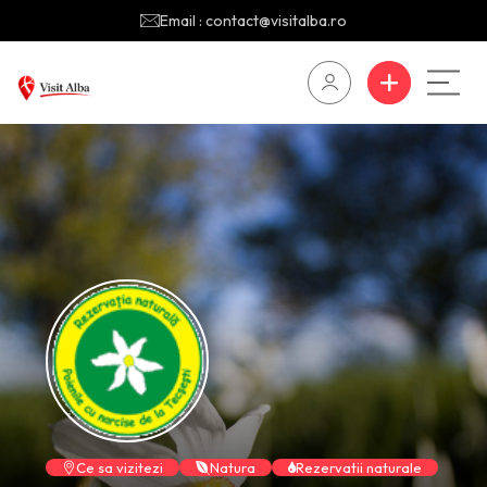
Email : contact@visitalba.ro
Ce sa vizitezi
Natura
Rezervatii naturale