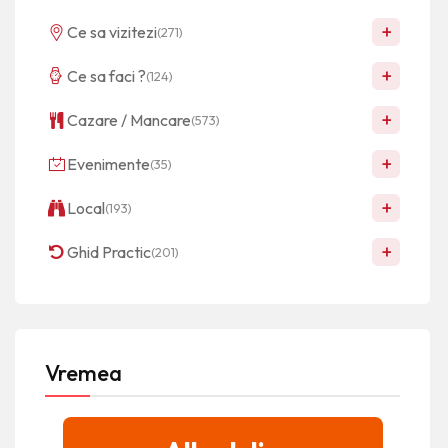
+
Ce sa vizitezi
(271)
+
Ce sa faci ?
(124)
+
Cazare / Mancare
(573)
+
Evenimente
(35)
+
Local
(193)
+
Ghid Practic
(201)
Vremea