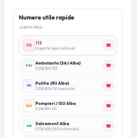
Numere utile rapide
Judetul Alba
112
☎
112
Urgente (apel national)
Ambulanta (SAJ Alba)
☎
SAJ
0258 826 313
Politie (IPJ Alba)
☎
IPJ
0258 806 161 (centrala)
Pompieri / ISU Alba
☎
ISU
0258 810 411
Salvamont Alba
☎
SM
0756 636 339 (informatii)