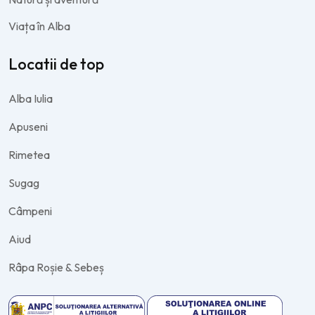
Viața în Alba
Locatii de top
Alba Iulia
Apuseni
Rimetea
Sugag
Câmpeni
Aiud
Râpa Roșie & Sebeș