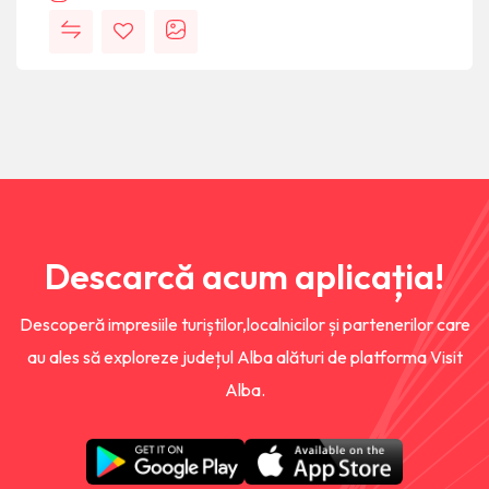
Descarcă acum aplicația!
Descoperă impresiile turiștilor,localnicilor și partenerilor care
au ales să exploreze județul Alba alături de platforma Visit
Alba.