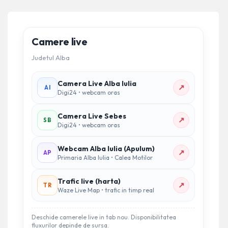
Camere live
Judetul Alba
Camera Live Alba Iulia
↗
AI
Digi24 • webcam oras
Camera Live Sebes
↗
SB
Digi24 • webcam oras
Webcam Alba Iulia (Apulum)
↗
AP
Primaria Alba Iulia • Calea Motilor
Trafic live (harta)
↗
TR
Waze Live Map • trafic in timp real
Deschide camerele live in tab nou. Disponibilitatea
fluxurilor depinde de sursa.