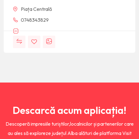
Piața Centrală
0748343829
Descarcă acum aplicația!
Descoperă impresiile turiștilor,localnicilor și partenerilor care
au ales să exploreze județul Alba alături de platforma Visit