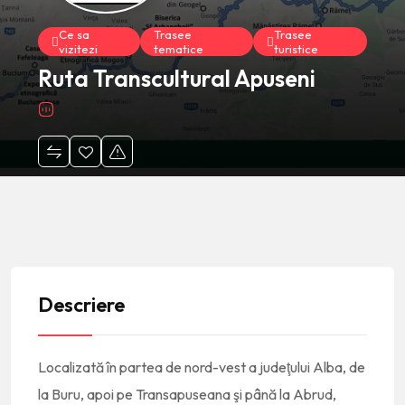
Ce sa
Trasee
Trasee
vizitezi
tematice
turistice
Ruta Transcultural Apuseni
Descriere
Localizată în partea de nord-vest a judeţului Alba, de
la Buru, apoi pe Transapuseana şi până la Abrud,