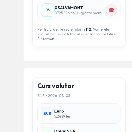
0SALVAMONT
☎
0S
0725 826 668 (urgente montane)
Pentru urgente reale folositi
112
. Numerele
institutionale pot fi folosite pentru contact direct
/ informatii.
Curs valutar
BNR • 2026-08-05
Euro
EUR
5,2489 lei
Dolar SUA