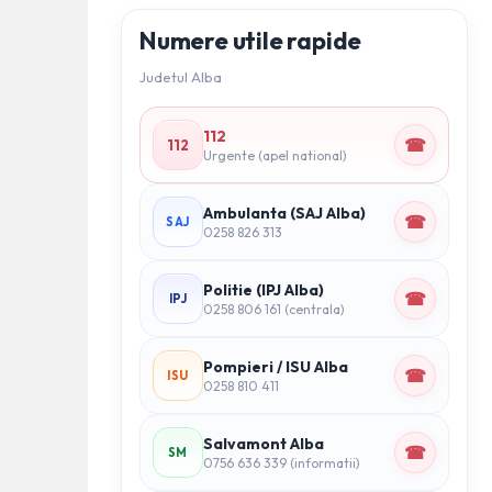
Numere utile rapide
Judetul Alba
112
☎
112
Urgente (apel national)
Ambulanta (SAJ Alba)
☎
SAJ
0258 826 313
Politie (IPJ Alba)
☎
IPJ
0258 806 161 (centrala)
Pompieri / ISU Alba
☎
ISU
0258 810 411
Salvamont Alba
☎
SM
0756 636 339 (informatii)