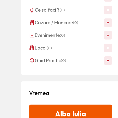
+
Ce sa faci ?
(0)
+
Cazare / Mancare
(0)
+
Evenimente
(0)
+
Local
(0)
+
Ghid Practic
(0)
Vremea
Alba Iulia