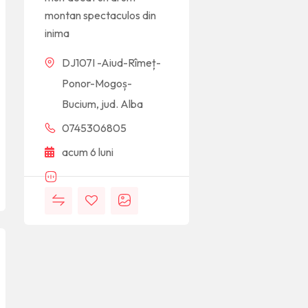
montan spectaculos din
inima
DJ107I -Aiud-Rîmeț-
Ponor-Mogoș-
Bucium, jud. Alba
0745306805
acum 6 luni