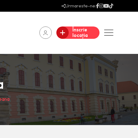
Urmareste-ne:
Înscrie
locația
a
eana