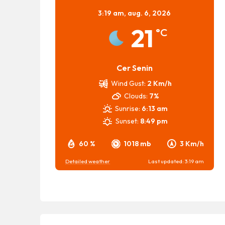
3:19 am,
aug. 6, 2026
21
°C
Cer Senin
Wind Gust:
2 Km/h
Clouds:
7%
Sunrise:
6:13 am
Sunset:
8:49 pm
60 %
1018 mb
3 Km/h
Detailed weather
Last updated: 3:19 am