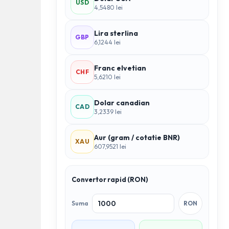
USD
4,5480 lei
Lira sterlina
GBP
6,1244 lei
Franc elvetian
CHF
5,6210 lei
Dolar canadian
CAD
3,2339 lei
Aur (gram / cotatie BNR)
XAU
607,9521 lei
Convertor rapid (RON)
Suma
RON