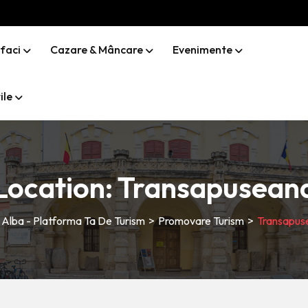
 faci
Cazare & Mâncare
Evenimente
ile
Location:
Transapusean
t Alba - Platforma Ta De Turism
>
Promovare Turism
>
Transapus