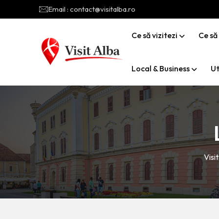
Email : contact@visitalba.ro
Ce să vizitezi
Ce să
Local & Business
Ut
Visi