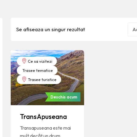
Se afiseaza un singur rezultat
Ad
Ce sa vizitezi
Trasee tematice
Trasee turistice
Deschis acum
TransApuseana
Transapuseana este mai
mult decât un drum