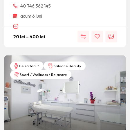
40 746 362 145
acum 6 luni
20
lei
–
400
lei
Ce sa faci ?
Saloane Beauty
Sport / Wellness / Relaxare