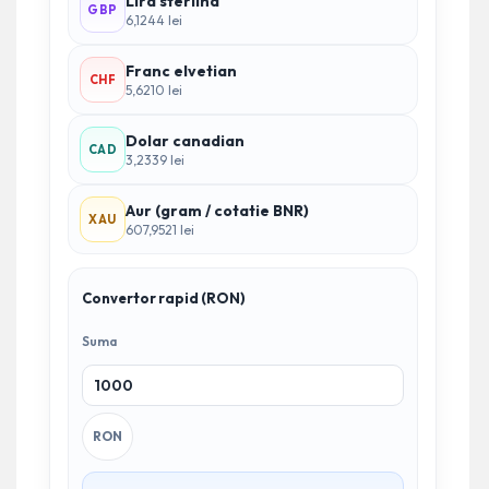
Lira sterlina
GBP
6,1244 lei
Franc elvetian
CHF
5,6210 lei
Dolar canadian
CAD
3,2339 lei
Aur (gram / cotatie BNR)
XAU
607,9521 lei
Convertor rapid (RON)
Suma
RON