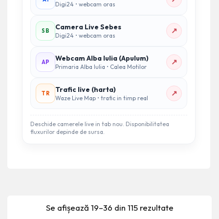
Digi24 • webcam oras
Camera Live Sebes
↗
SB
Digi24 • webcam oras
Webcam Alba Iulia (Apulum)
↗
AP
Primaria Alba Iulia • Calea Motilor
Trafic live (harta)
↗
TR
Waze Live Map • trafic in timp real
Deschide camerele live in tab nou. Disponibilitatea
fluxurilor depinde de sursa.
Se afișează 19–36 din 115 rezultate