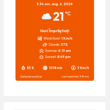
3:34 am,
aug. 6, 2026
21
°C
Nori Împrăștiați
Wind Gust:
1 Km/h
Clouds:
37%
Sunrise:
6:13 am
Sunset:
8:49 pm
53 %
1018 mb
3 Km/h
Detailed weather
Last updated: 3:34 am