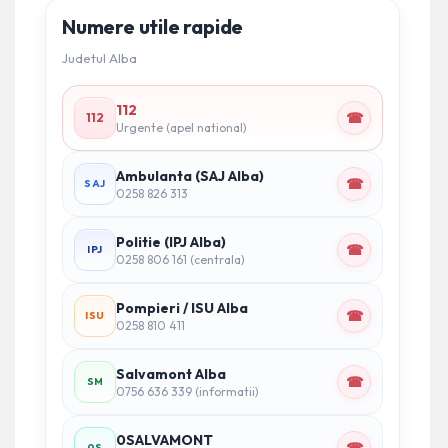
Numere utile rapide
Judetul Alba
112
☎
112
Urgente (apel national)
Ambulanta (SAJ Alba)
☎
SAJ
0258 826 313
Politie (IPJ Alba)
☎
IPJ
0258 806 161 (centrala)
Pompieri / ISU Alba
☎
ISU
0258 810 411
Salvamont Alba
☎
SM
0756 636 339 (informatii)
0SALVAMONT
0S