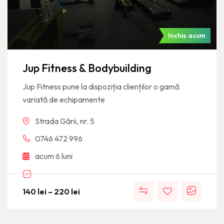
Inchis acum
Jup Fitness & Bodybuilding
Jup Fitness pune la dispoziția clienților o gamă
variată de echipamente
Strada Gării, nr. 5
0746 472 996
acum 6 luni
140
lei
–
220
lei