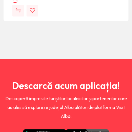
Descarcă acum aplicația!
Descoperă impresiile turiștilor,localnicilor și partenerilor care
au ales să exploreze județul Alba alături de platforma Visit
Alba.