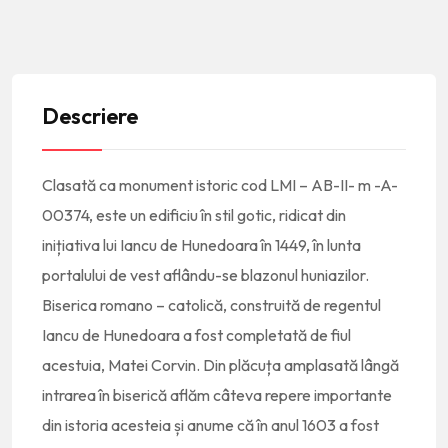
Descriere
Clasată ca monument istoric cod LMI – AB-II- m -A-
00374, este un edificiu în stil gotic, ridicat din
inițiativa lui Iancu de Hunedoara în 1449, în lunta
portalului de vest aflându-se blazonul huniazilor.
Biserica romano – catolică, construită de regentul
Iancu de Hunedoara a fost completată de fiul
acestuia, Matei Corvin. Din plăcuța amplasată lângă
intrarea în biserică aflăm câteva repere importante
din istoria acesteia și anume că în anul 1603 a fost