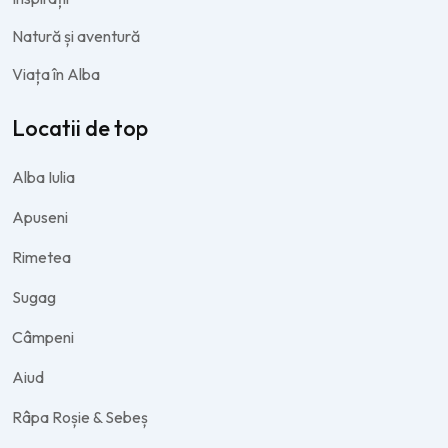
Natură și aventură
Viața în Alba
Locatii de top
Alba Iulia
Apuseni
Rimetea
Sugag
Câmpeni
Aiud
Râpa Roșie & Sebeș