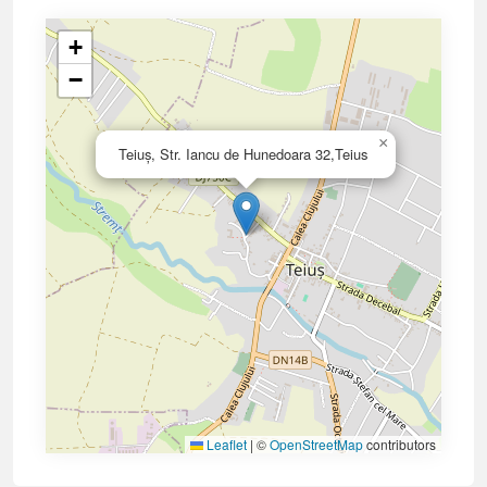
+
−
×
Teiuș, Str. Iancu de Hunedoara 32,Teius
Leaflet
|
©
OpenStreetMap
contributors