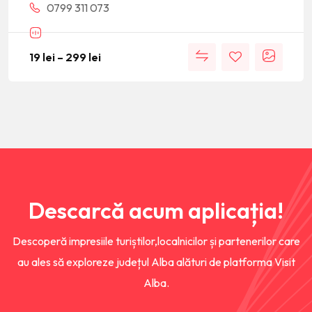
0799 311 073
19
lei
–
299
lei
Descarcă acum aplicația!
Descoperă impresiile turiștilor,localnicilor și partenerilor care
au ales să exploreze județul Alba alături de platforma Visit
Alba.