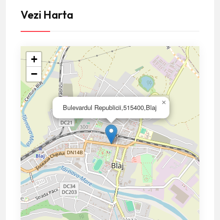
Vezi Harta
+
−
×
Bulevardul Republicii,515400,Blaj