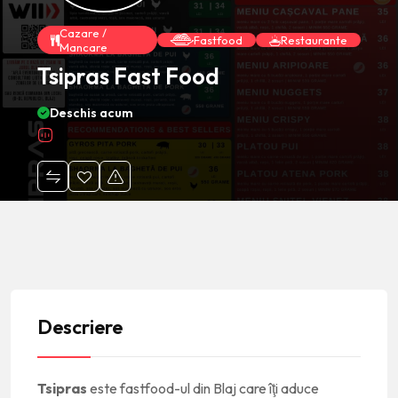
Cazare /
Fastfood
Restaurante
Mancare
Tsipras Fast Food
Deschis acum
Descriere
Tsipras
este fastfood-ul din Blaj care îţi aduce