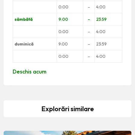
0:00
–
4:00
sâmbătă
9:00
–
23:59
0:00
–
4:00
duminică
9:00
–
23:59
0:00
–
4:00
Deschis acum
Explorări similare