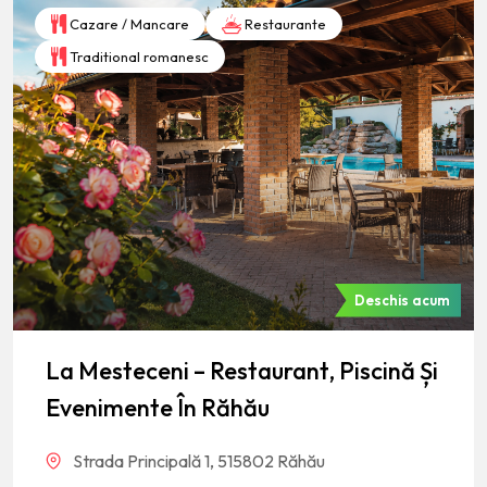
Cazare / Mancare
Restaurante
Traditional romanesc
Deschis acum
La Mesteceni – Restaurant, Piscină Și
Evenimente În Răhău
Strada Principală 1, 515802 Răhău