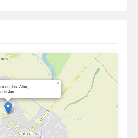
×
tu de Jos, Alba,
u de Jos