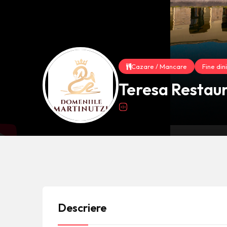
Cazare / Mancare
Fine din
Teresa Restaur
Descriere