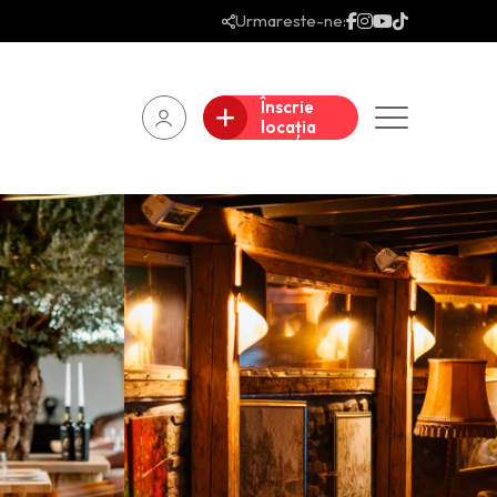
Urmareste-ne:
Înscrie
locația