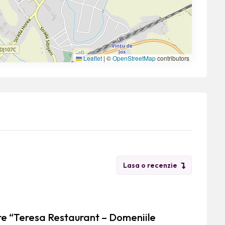
Leaflet
|
©
OpenStreetMap
contributors
Lasa o recenzie
re “Teresa Restaurant – Domeniile