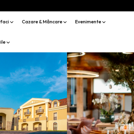
 faci
Cazare & Mâncare
Evenimente
ile