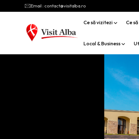
Email : contact@visitalba.ro
Ce să vizitezi
Ce să
Local & Business
Ut