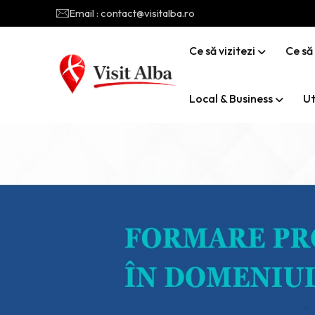
Email : contact@visitalba.ro
Ce să vizitezi
Ce să
Local & Business
Ut