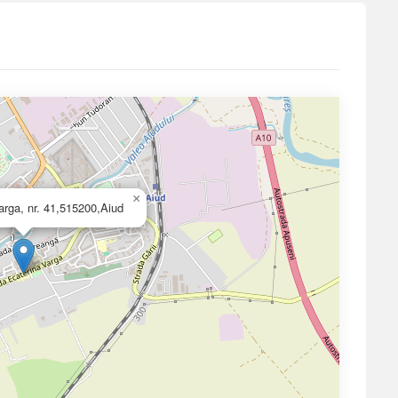
×
Varga, nr. 41,515200,Aiud