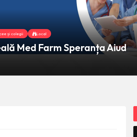
cee și colegii
Local
ceală Med Farm Speranța Aiud