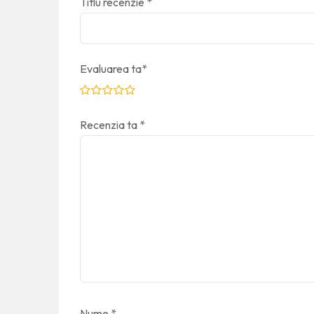
Titlu recenzie
*
Evaluarea ta
*
Recenzia ta
*
Nume
*