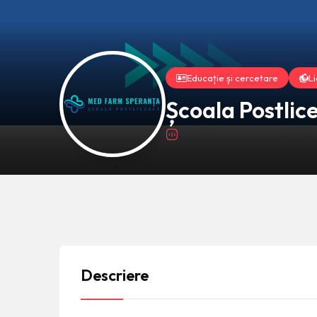
Educație și cercetare
Li
Școala Postli
Descriere