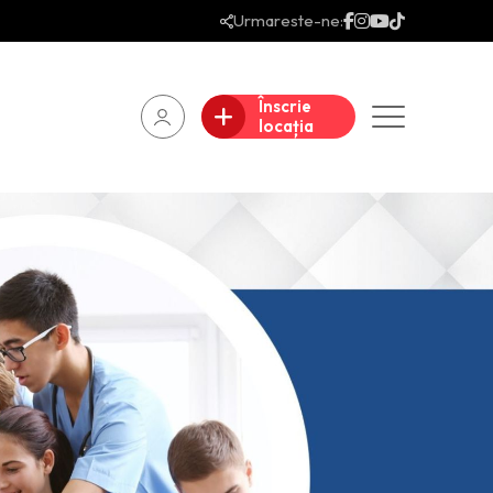
Urmareste-ne:
Înscrie
locația