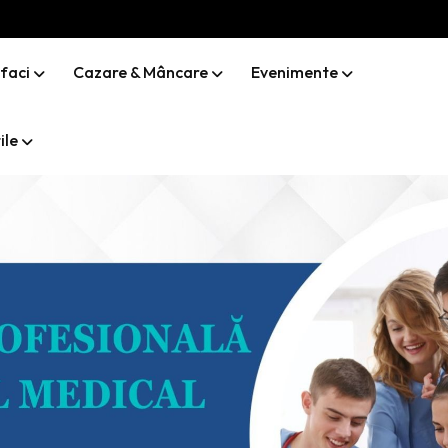
 faci
Cazare & Mâncare
Evenimente
ile