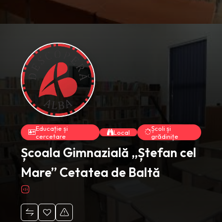
Educație și
Școli și
Local
cercetare
grădinițe
Școala Gimnazială „Ștefan cel
Mare” Cetatea de Baltă