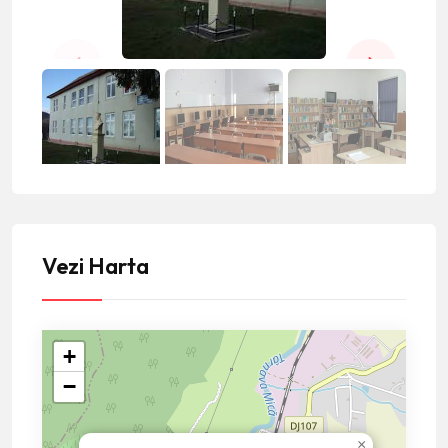
Vezi Harta
+
−
×