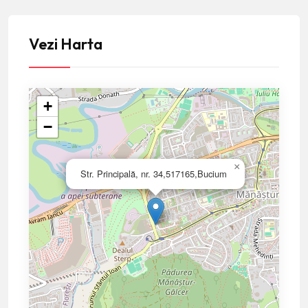
Vezi Harta
+
−
×
Str. Principală, nr. 34,517165,Bucium