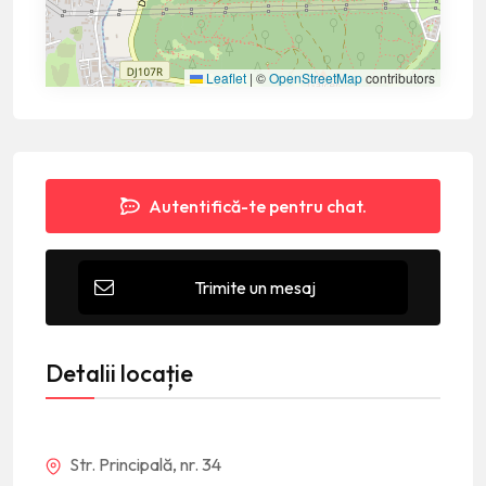
Leaflet
|
©
OpenStreetMap
contributors
Autentifică-te pentru chat.
Trimite un mesaj
Detalii locație
Str. Principală, nr. 34