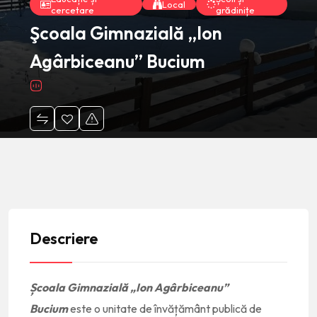
Local
cercetare
grădinițe
Şcoala Gimnazială „Ion
Agârbiceanu” Bucium
Descriere
Școala Gimnazială „Ion Agârbiceanu”
Bucium
este o unitate de învățământ publică de