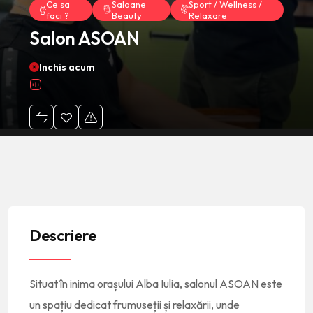
Ce sa
Saloane
Sport / Wellness /
faci ?
Beauty
Relaxare
Salon ASOAN
Inchis acum
Descriere
Situat în inima orașului Alba Iulia, salonul ASOAN este
un spațiu dedicat frumuseții și relaxării, unde