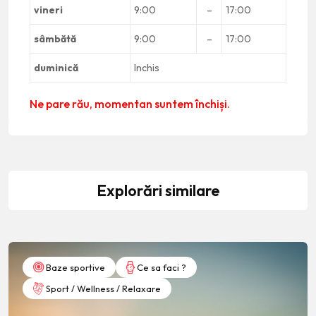
vineri
9:00
–
17:00
sâmbătă
9:00
–
17:00
duminică
Inchis
Ne pare rău, momentan suntem închiși.
Explorări similare
Baze sportive
Ce sa faci ?
Sport / Wellness / Relaxare