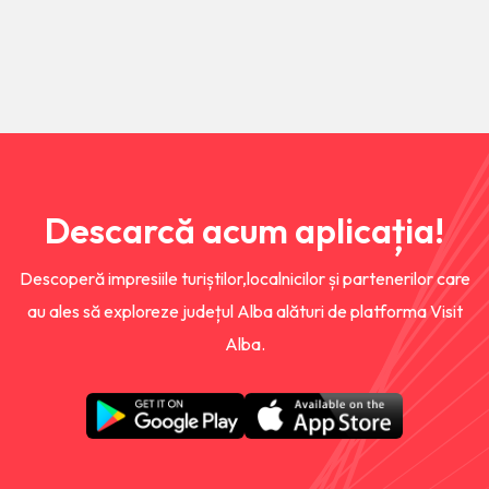
Descarcă acum aplicația!
Descoperă impresiile turiștilor,localnicilor și partenerilor care
au ales să exploreze județul Alba alături de platforma Visit
Alba.