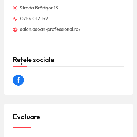
Strada Brădişor 13
0754 012 159
salon.asoan-professional.ro/
Rețele sociale
Evaluare