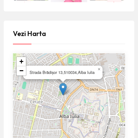
Vezi Harta
+
×
−
Strada Brădişor 13,510034,Alba Iulia