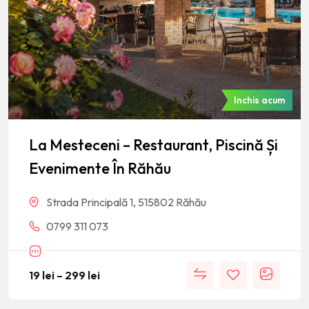
Inchis acum
La Mesteceni – Restaurant, Piscină Și
Evenimente În Răhău
Strada Principală 1, 515802 Răhău
0799 311 073
19
lei
–
299
lei