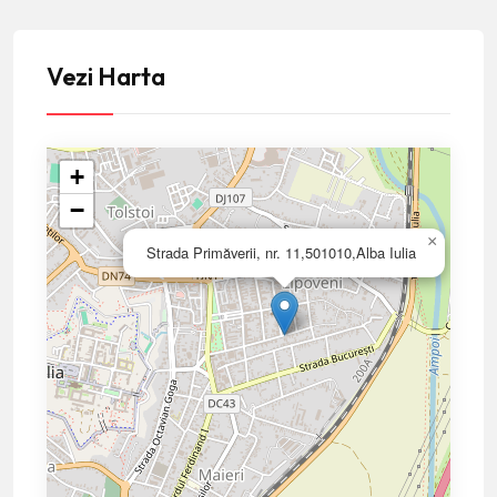
Vezi Harta
+
−
×
Strada Primăverii, nr. 11,501010,Alba Iulia