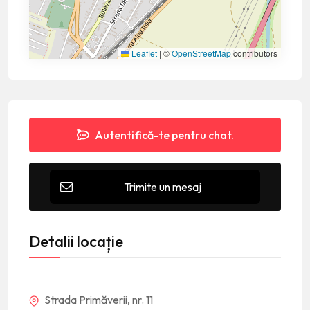
Leaflet
|
©
OpenStreetMap
contributors
Autentifică-te pentru chat.
Trimite un mesaj
Detalii locație
Strada Primăverii, nr. 11