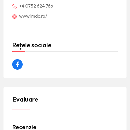
+4 0752 624 766
www.lmdc.ro/
Rețele sociale
Evaluare
Recenzie