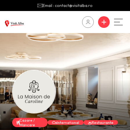
Email : contact@visitalba.ro
Cazare /
International
Restaurante
Mancare