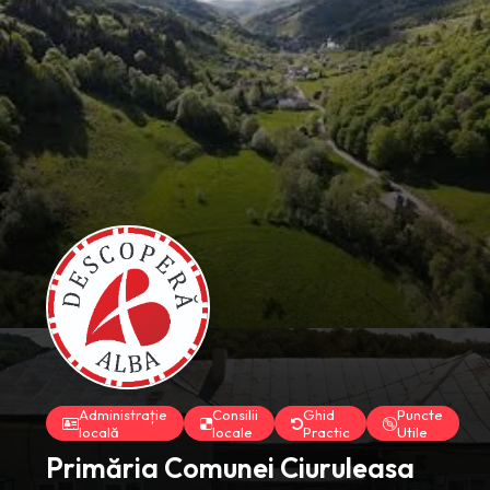
Administrație
Consilii
Ghid
Puncte
locală
locale
Practic
Utile
Primăria Comunei Ciuruleasa