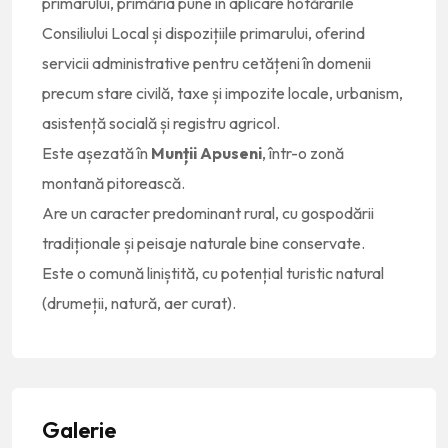
primarului, primăria pune în aplicare hotărârile
Consiliului Local și dispozițiile primarului, oferind
servicii administrative pentru cetățeni în domenii
precum stare civilă, taxe și impozite locale, urbanism,
asistență socială și registru agricol.
Este așezată în
Munții Apuseni
, într-o zonă
montană pitorească.
Are un caracter predominant rural, cu gospodării
tradiționale și peisaje naturale bine conservate.
Este o comună liniștită, cu potențial turistic natural
(drumeții, natură, aer curat).
Galerie