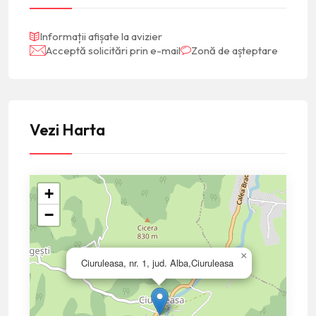
Informații afișate la avizier
Acceptă solicitări prin e-mail
Zonă de așteptare
Vezi Harta
+
−
×
Ciuruleasa, nr. 1, jud. Alba,Ciuruleasa