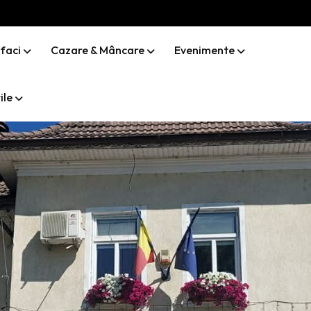
 faci
Cazare & Mâncare
Evenimente
ile