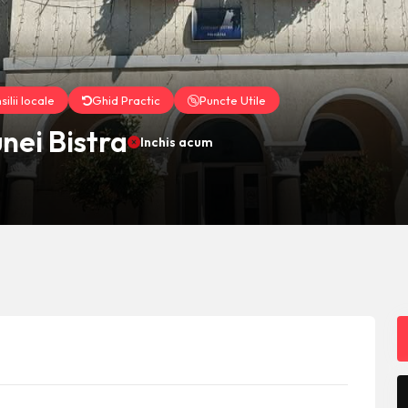
ilii locale
Ghid Practic
Puncte Utile
nei Bistra
Inchis acum