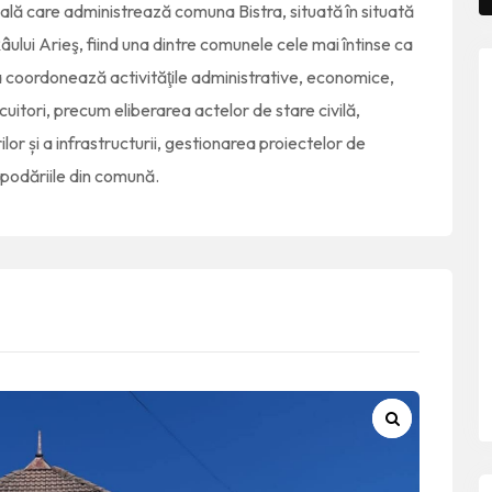
cală care administrează comuna Bistra, situată în situată
Râului Arieş, fiind una dintre comunele cele mai întinse ca
ra coordonează activităţile administrative, economice,
ocuitori, precum eliberarea actelor de stare civilă,
lor și a infrastructurii, gestionarea proiectelor de
ospodăriile din comună.