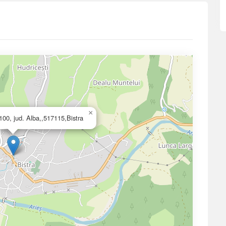
×
. 100, jud. Alba,,517115,Bistra