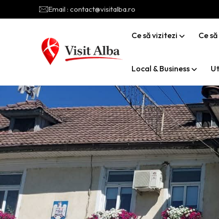
Email : contact@visitalba.ro
Ce să vizitezi
Ce să
Local & Business
Ut