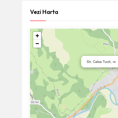
Vezi Harta
+
−
Str. Calea Turzii, nr