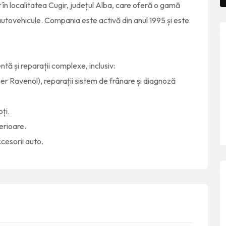
 în localitatea Cugir, județul Alba, care oferă o gamă
u autovehicule. Compania este activă din anul 1995 și este
ntă și reparații complexe, inclusiv:
er Ravenol), reparații sistem de frânare și diagnoză
ți.
terioare.
cesorii auto.