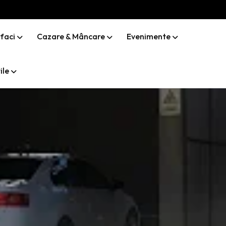
 faci
Cazare & Mâncare
Evenimente
ile