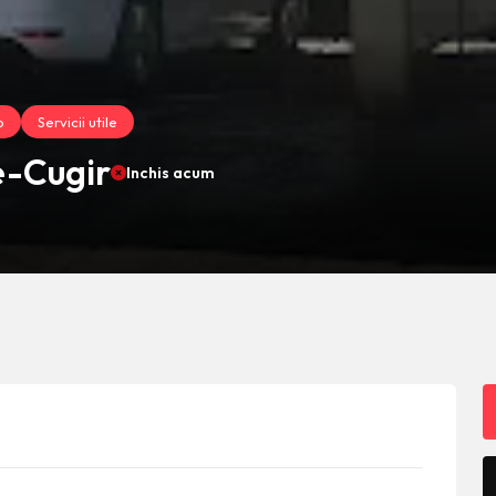
o
Servicii utile
e-Cugir
Inchis acum