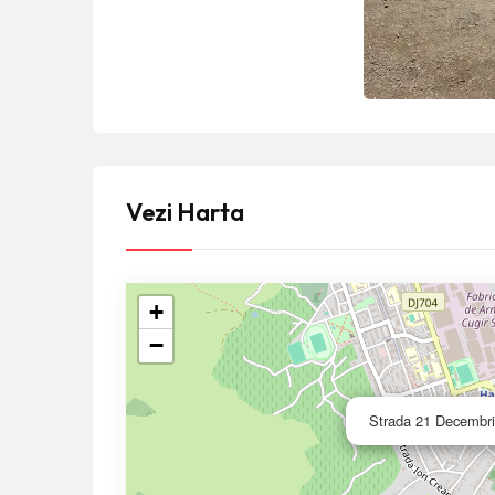
Vezi Harta
+
−
Strada 21 Decembri