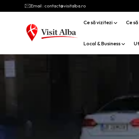
Email : contact@visitalba.ro
Ce să vizitezi
Ce să
Local & Business
Ut