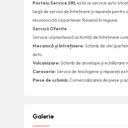
Posteiu Service SRL
este un service auto situat
largă de servicii de întreținere și reparații pentr
recunoscută ca partener Ravenol în regiune.
Servicii Oferite
Service-ul prestează activități de întreținere cure
Mecanică și întreținere:
Schimb de ulei (parten
auto.
Vulcanizare:
Schimb de anvelope și echilibrare ro
Caroserie:
Servicii de tinichigerie și reparații ex
Piese de schimb:
Comercializarea de piese și ac
Galerie