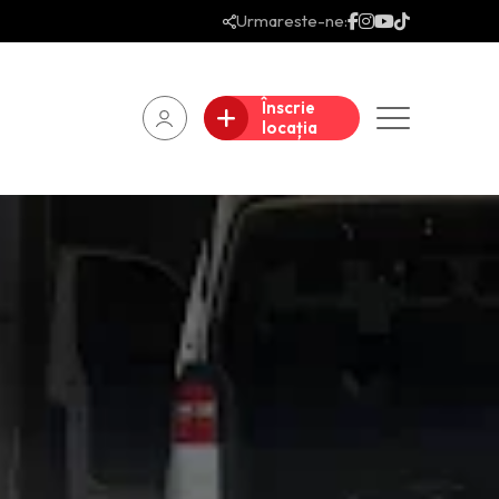
Urmareste-ne:
Înscrie
locația