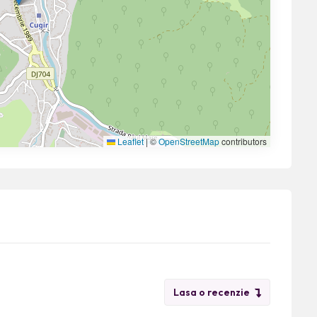
Leaflet
|
©
OpenStreetMap
contributors
Lasa o recenzie