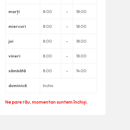
marți
8:00
–
18:00
miercuri
8:00
–
18:00
joi
8:00
–
18:00
vineri
8:00
–
18:00
sâmbătă
8:00
–
14:00
duminică
Inchis
Ne pare rău, momentan suntem închiși.