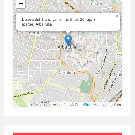
−
×
Bulevardul Transilvaniei, nr. 9, bl. 20, ap. 3
(parter),Alba Iulia
Leaflet
|
©
OpenStreetMap
contributors