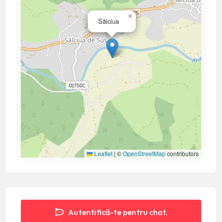
×
Sălciua
Leaflet
|
©
OpenStreetMap
contributors
Autentifică-te pentru chat.