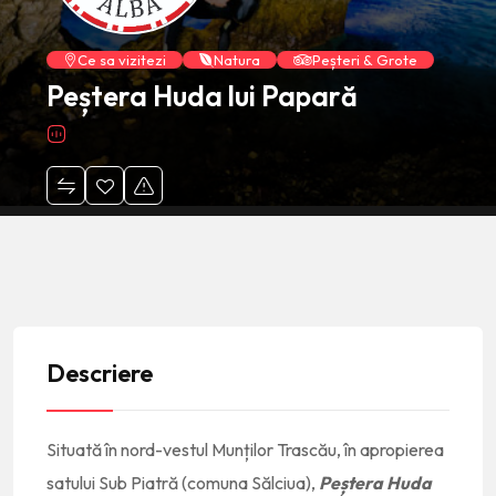
Ce sa vizitezi
Natura
Peșteri & Grote
Peștera Huda lui Papară
Descriere
Situată în nord-vestul Munților Trascău, în apropierea
satului Sub Piatră (comuna Sălciua),
Peștera Huda