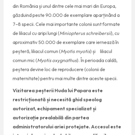
din România și unul dintre cele mai mari din Europa,
găzduind peste 90.000 de exemplare aparținând a
7–8 specii. Cele mai importante colonii sunt formate
de liliacul cu aripi lungi (
Miniopterus schreibersii
), cu
aproximativ 50.000 de exemplare care iernează în
peșteră, liliacul comun (
Myotis myotis
) și liliacul
comun mic (
Myotis oxygnathus
). În perioada caldă,
peștera devine loc de reproducere (colonii de
maternitate) pentru mai multe dintre aceste specii.
Vizitarea peșterii Huda lui Papara este
restricționată și necesită ghid speolog
autorizat, echipament specializat și
autorizație prealabilă din partea
administratorului ariei protejate. Accesul este