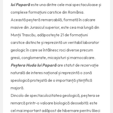
lui Papară
este una dintre cele mai spectaculoase și
complexe formațiuni carstice din România.
Această peșteră remarcabilă, formată în calcare
masive din Jurasicul superior, este cea mai lungă din
Munții Trascău, adăpostește 21 de formațiuni
carstice distincte și reprezintă un veritabil laborator
geologic în care se întâlnesc roci diverse precum
gresii, conglomerate, micașisturi și marnocalcare.
Peștera Huda lui Papară
are statut de rezervație
naturală de interes național și reprezintă o zonă
speologică protejată de o importanță științifică
majoră.
Dincolo de spectaculozitatea geologică, peștera se
remarcă printr-o valoare biologică deosebită: este
cel mai important adăpost de hibernare pentru lilieci