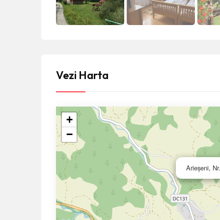
Vezi Harta
+
−
Arieşeni, Nr