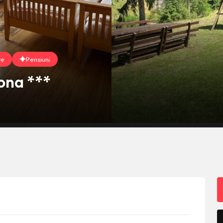
re
Pensiuni
ona ***