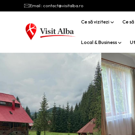
Email : contact@visitalba.ro
Ce să vizitezi
Ce să
Local & Business
Ut