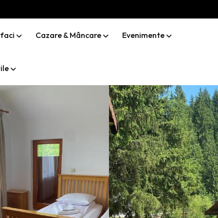
 faci
Cazare & Mâncare
Evenimente
ile