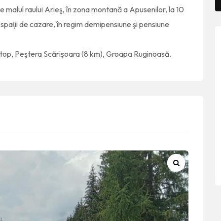
malul raului Arieş, în zona montană a Apusenilor, la 10
spaţii de cazare, în regim demipensiune şi pensiune
rtop, Peştera Scărişoara (8 km), Groapa Ruginoasă.