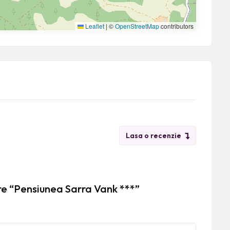
Leaflet
|
©
OpenStreetMap
contributors
Lasa o recenzie
re “Pensiunea Sarra Vank ***”