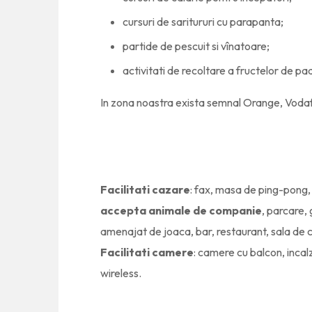
cursuri de saritururi cu parapanta;
partide de pescuit si vînatoare;
activitati de recoltare a fructelor de pa
In zona noastra exista semnal Orange, Voda
Facilitati cazare
: fax, masa de ping-pong, 
accepta animale de companie
, parcare,
amenajat de joaca, bar, restaurant, sala de 
Facilitati camere
: camere cu balcon, incal
wireless.