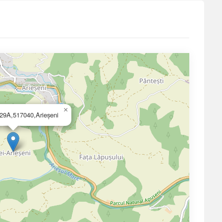
×
.29A,517040,Arieșeni