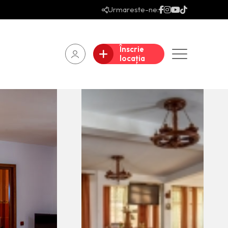
Urmareste-ne:
Înscrie
locația