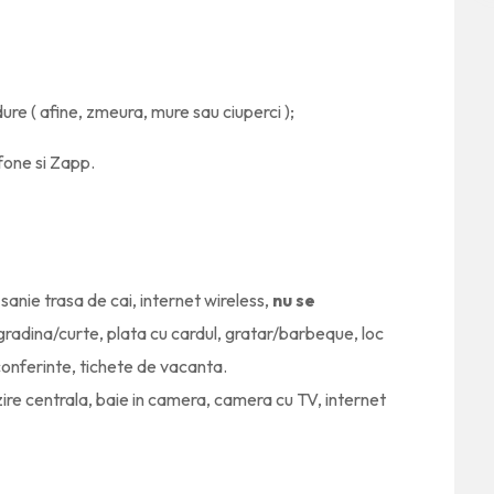
dure ( afine, zmeura, mure sau ciuperci );
fone si Zapp.
sanie trasa de cai, internet wireless,
nu se
 gradina/curte, plata cu cardul, gratar/barbeque, loc
conferinte, tichete de vacanta.
zire centrala, baie in camera, camera cu TV, internet