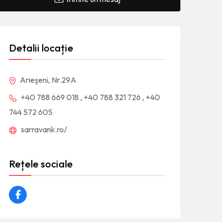
Detalii locație
Arieşeni, Nr.29A
+40 788 669 018 , +40 788 321 726 , +40
744 572 605
sarravank.ro/
Rețele sociale