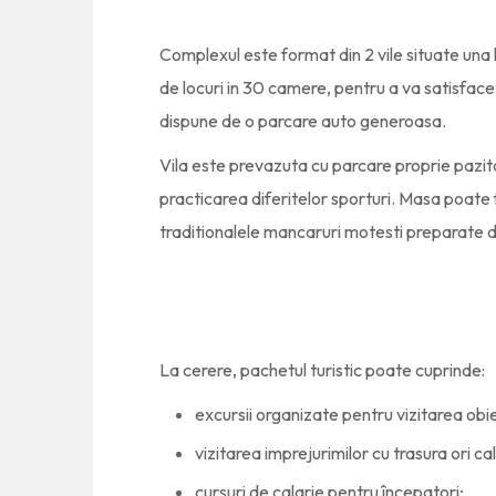
Complexul este format din 2 vile situate una
de locuri in 30 camere, pentru a va satisfac
dispune de o parcare auto generoasa.
Vila este prevazuta cu parcare proprie pazita
practicarea diferitelor sporturi. Masa poate f
traditionalele mancaruri motesti preparate d
La cerere, pachetul turistic poate cuprinde:
excursii organizate pentru vizitarea obie
vizitarea imprejurimilor cu trasura ori ca
cursuri de calarie pentru începatori;