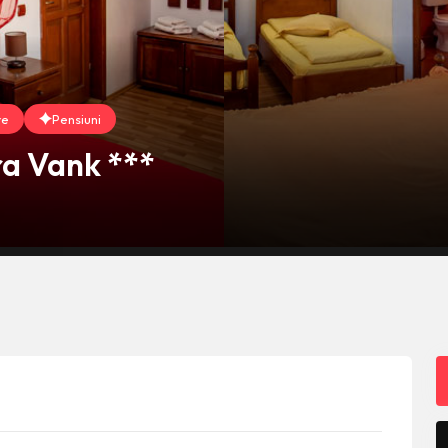
re
Pensiuni
ra Vank ***