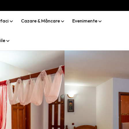
 faci
Cazare & Mâncare
Evenimente
ile