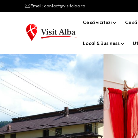
Email : contact@visitalba.ro
Ce să vizitezi
Ce să
Local & Business
Ut