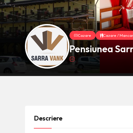
Cazare
Cazare / Manca
Pensiunea Sar
Descriere