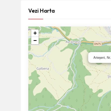
Vezi Harta
+
−
Arieşeni, Nr