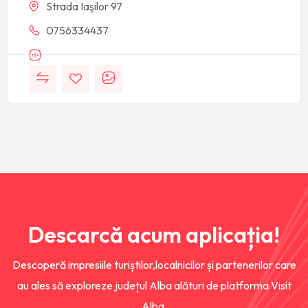
Strada Iaşilor 97
0756334437
Descarcă acum aplicația!
Descoperă impresiile turiștilor,localnicilor și partenerilor care
au ales să exploreze județul Alba alături de platforma Visit
Alba.