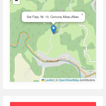
−
×
Sat Faţa, Nr. 13, Comuna Albac,Albac
Leaflet
|
©
OpenStreetMap
contributors