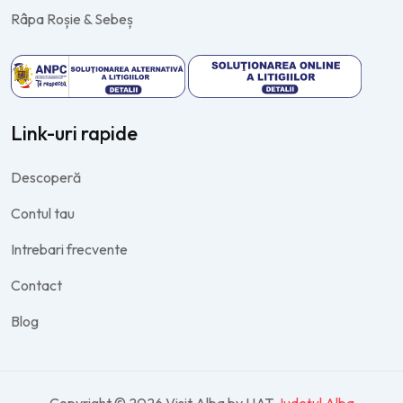
Râpa Roșie & Sebeș
Link-uri rapide
Descoperă
Contul tau
Intrebari frecvente
Contact
Blog
Copyright © 2026 Visit Alba by UAT
Județul Alba