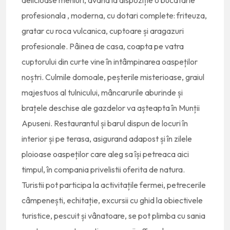
delicioase meniuri, având la dispoziție o bucatarie
profesionala , moderna, cu dotari complete: friteuza,
gratar cu roca vulcanica, cuptoare și aragazuri
profesionale. Pâinea de casa, coapta pe vatra
cuptorului din curte vine în intâmpinarea oaspeților
noștri. Culmile domoale, peșterile misterioase, graiul
majestuos al tulnicului, mâncarurile aburinde și
brațele deschise ale gazdelor va așteapta în Munții
Apuseni. Restaurantul și barul dispun de locuri în
interior și pe terasa, asigurand adapost și în zilele
ploioase oaspeților care aleg sa își petreaca aici
timpul, în compania privelistii oferita de natura.
Turistii pot participa la activitațile fermei, petrecerile
câmpenești, echitație, excursii cu ghid la obiectivele
turistice, pescuit și vânatoare, se pot plimba cu sania