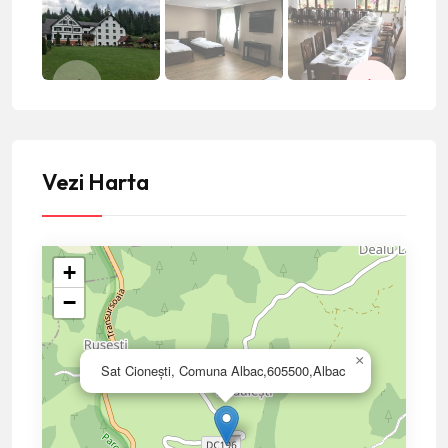
Vezi Harta
+
−
×
Sat Cioneşti, Comuna Albac,605500,Albac