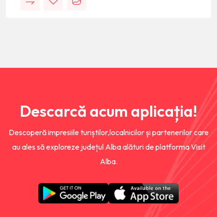
Descarcă acum aplicația!
Descoperă impresiile turiștilor,localnicilor și partenerilor care
au ales să exploreze județul Alba alături de platforma Visit
Alba.