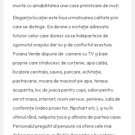
munte cu amabilitatea unei case primitoare de moți.
Eleganța locației este însa urmatoarea calitate prin
care se distinge. Ea devine o invitație adresata
tuturor celor care doresc sa se îndeparteze de
zgomotul orașului dar nu și de confortul acestuia.
Poiana Verde dispune de camere cu TV și baie
proprie care stralucesc de curțenie, apa calda,
încalzire centrala, sauna, parcare, echitație,
pastravarie, moara de macinat pe apa, terasa
acoperita, loc de joaca pentru copii, salon pentru
servit masa, internet, room service, șemineu, sala de
conferințe (video proiector, flipchart etc.), și nu în
ultimul rând, nelipsita țuica și afinata din partea casei.
Personalul pregatit al pensiunii va ofera cele mai