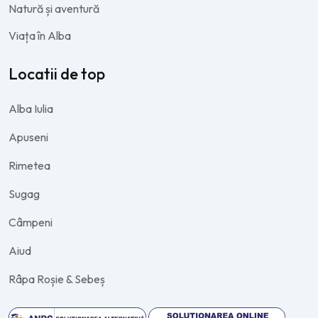
Natură și aventură
Viața în Alba
Locatii de top
Alba Iulia
Apuseni
Rimetea
Sugag
Câmpeni
Aiud
Râpa Roșie & Sebeș