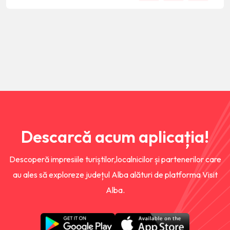
Descarcă acum aplicația!
Descoperă impresiile turiștilor,localnicilor și partenerilor care
au ales să exploreze județul Alba alături de platforma Visit
Alba.