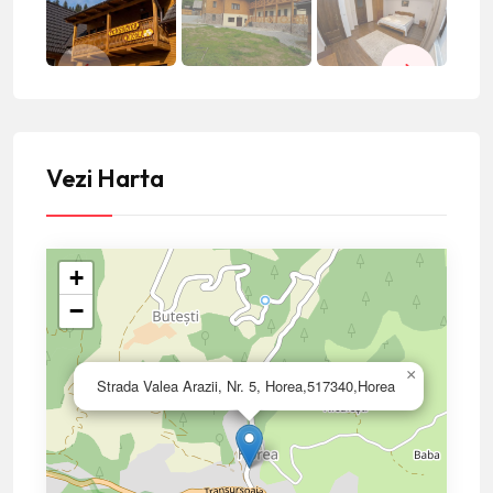
Vezi Harta
+
−
×
Strada Valea Arazii, Nr. 5, Horea,517340,Horea