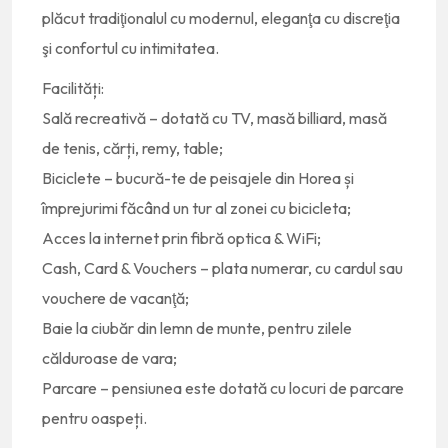
plăcut tradiţionalul cu modernul, eleganţa cu discreţia
şi confortul cu intimitatea.
Facilități:
Sală recreativă – dotată cu TV, masă billiard, masă
de tenis, cărți, remy, table;
Biciclete – b
ucură-te de peisajele din Horea și
împrejurimi făcând un tur al zonei cu bicicleta;
Acces la internet prin fibră optica & WiFi;
Cash, Card & Vouchers – plata numerar, cu cardul sau
vouchere de vacanţă;
Baie la ciubăr din lemn de munte, pentru zilele
călduroase de vara;
Parcare – pensiunea este dotată cu locuri de parcare
pentru oaspeți.