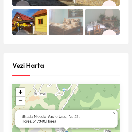
Vezi Harta
+
−
×
Strada Niocola Vasile Ursu, Nr. 21,
Horea,517340,Horea