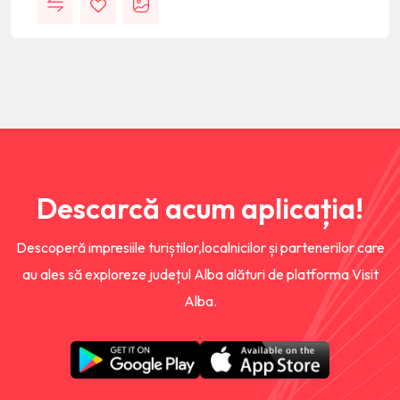
Descarcă acum aplicația!
Descoperă impresiile turiștilor,localnicilor și partenerilor care
au ales să exploreze județul Alba alături de platforma Visit
Alba.