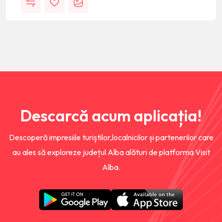
Descarcă acum aplicația!
Descoperă impresiile turiștilor,localnicilor și partenerilor care
au ales să exploreze județul Alba alături de platforma Visit
Alba.