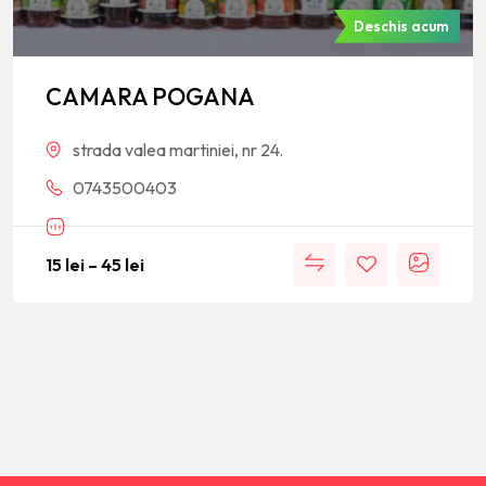
Deschis acum
CAMARA POGANA
strada valea martiniei, nr 24.
0743500403
15
lei
–
45
lei