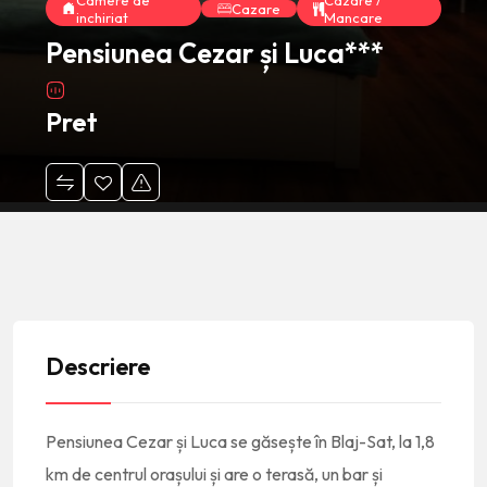
Camere de
Cazare /
Cazare
inchiriat
Mancare
Pensiunea Cezar și Luca***
Pret
Descriere
Pensiunea Cezar și Luca se găsește în Blaj-Sat, la 1,8
km de centrul orașului și are o terasă, un bar și