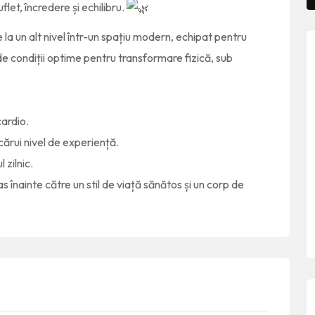
et, încredere și echilibru.
 la un alt nivel într-un spațiu modern, echipat pentru
 de condiții optime pentru transformare fizică, sub
cardio.
ărui nivel de experiență.
 zilnic.
înainte către un stil de viață sănătos și un corp de