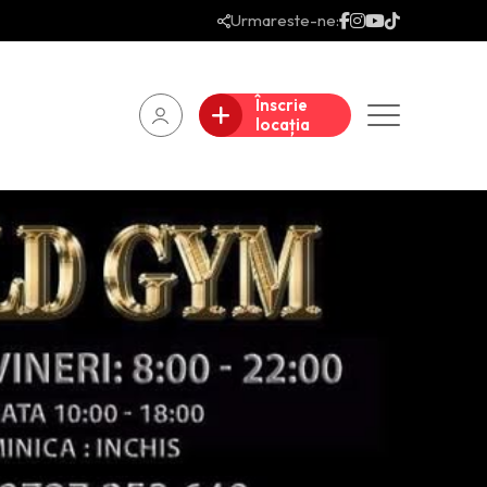
Urmareste-ne:
Înscrie
locația