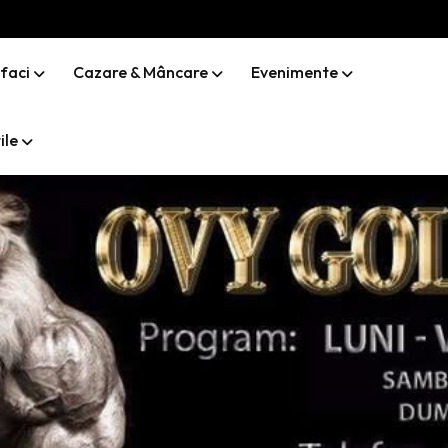
 faci
Cazare & Mâncare
Evenimente
ile