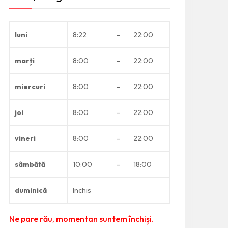
luni
8:22
–
22:00
marți
8:00
–
22:00
miercuri
8:00
–
22:00
joi
8:00
–
22:00
vineri
8:00
–
22:00
sâmbătă
10:00
–
18:00
duminică
Inchis
Ne pare rău, momentan suntem închiși.