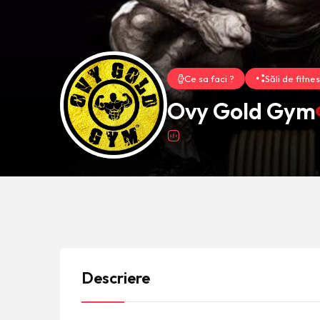
Ce sa faci ?
Săli de fitne
Ovy Gold Gym
Descriere