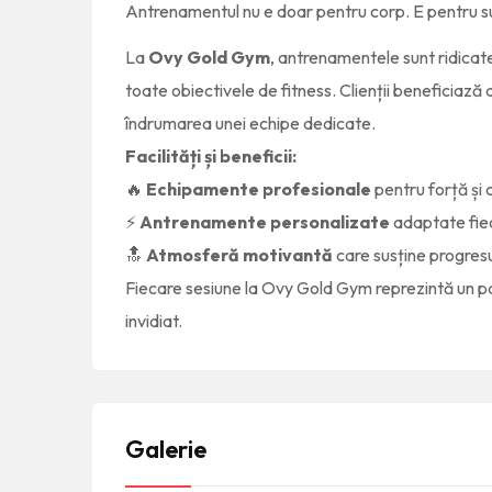
Antrenamentul nu e doar pentru corp. E pentru sufl
La
Ovy Gold Gym
, antrenamentele sunt ridicate
toate obiectivele de fitness. Clienții beneficiază
îndrumarea unei echipe dedicate.
Facilități și beneficii:
🔥
Echipamente profesionale
pentru forță și 
⚡
Antrenamente personalizate
adaptate fiec
🔝
Atmosferă motivantă
care susține progresul
Fiecare sesiune la Ovy Gold Gym reprezintă un pas 
invidiat.
Galerie