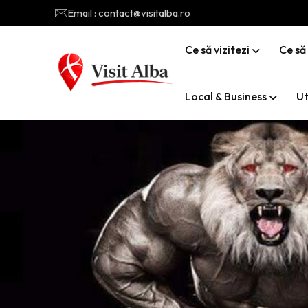
Email : contact@visitalba.ro
Ce să vizitezi
Ce să
Local & Business
Ut