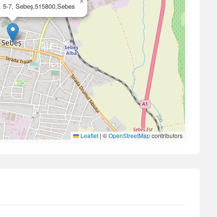
×
nr. 5-7, Sebeş,515800,Sebes
Leaflet
|
©
OpenStreetMap
contributors