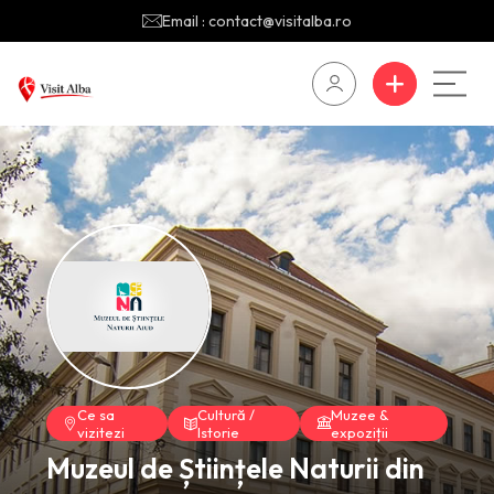
Email : contact@visitalba.ro
Ce sa
Cultură /
Muzee &
vizitezi
Istorie
expoziții
Muzeul de Științele Naturii din