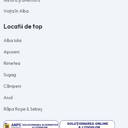
Natură și aventură
Viața în Alba
Locatii de top
Alba Iulia
Apuseni
Rimetea
Sugag
Câmpeni
Aiud
Râpa Roșie & Sebeș