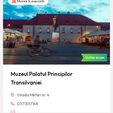
Muzee & expoziții
Inchis acum
Muzeul Palatul Principilor
Transilvaniei
Strada Militari nr. 4
0371337148