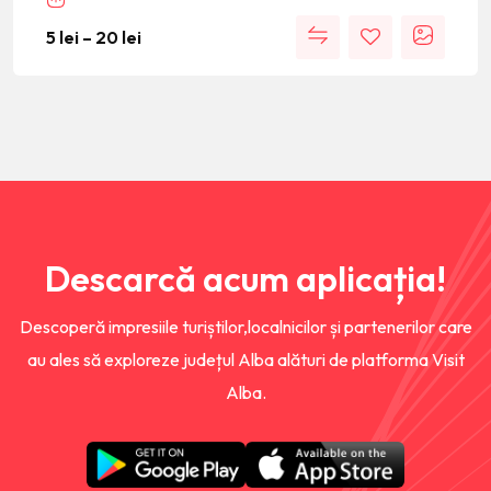
5
lei
–
20
lei
Descarcă acum aplicația!
Descoperă impresiile turiștilor,localnicilor și partenerilor care
au ales să exploreze județul Alba alături de platforma Visit
Alba.