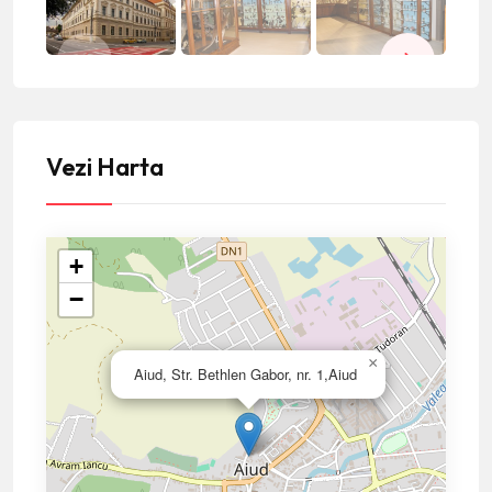
Vezi Harta
+
−
×
Aiud, Str. Bethlen Gabor, nr. 1,Aiud