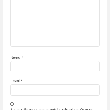
Nume
*
Email
*
Salvează-mi numele, emailul și site-ul web în acest