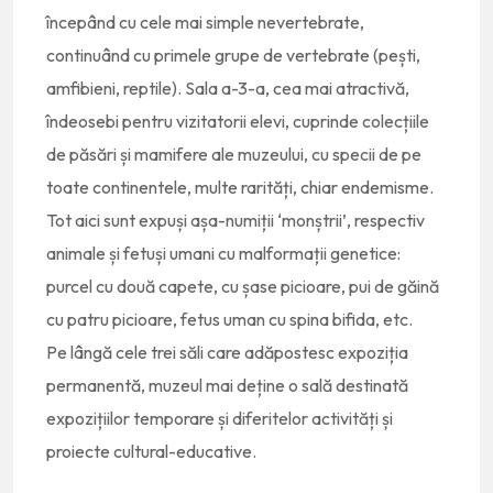
începând cu cele mai simple nevertebrate,
continuând cu primele grupe de vertebrate (pești,
amfibieni, reptile). Sala a-3-a, cea mai atractivă,
îndeosebi pentru vizitatorii elevi, cuprinde colecțiile
de păsări și mamifere ale muzeului, cu specii de pe
toate continentele, multe rarități, chiar endemisme.
Tot aici sunt expuși așa-numiții ‘monștrii’, respectiv
animale și fetuși umani cu malformații genetice:
purcel cu două capete, cu șase picioare, pui de găină
cu patru picioare, fetus uman cu spina bifida, etc.
Pe lângă cele trei săli care adăpostesc expoziția
permanentă, muzeul mai deține o sală destinată
expozițiilor temporare și diferitelor activități și
proiecte cultural-educative.