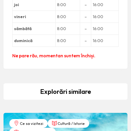
joi
8:00
–
16:00
vineri
8:00
–
16:00
sâmbătă
8:00
–
16:00
duminică
8:00
–
16:00
Ne pare rău, momentan suntem închiși.
Explorări similare
Ce sa vizitezi
Cultură / Istorie