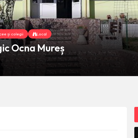
cee și colegii
Local
gic Ocna Mureș