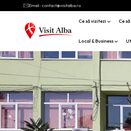
Email : contact@visitalba.ro
Ce să vizitezi
Ce să
Local & Business
Ut