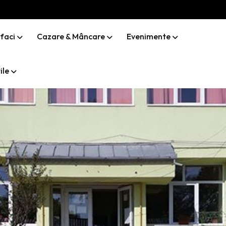
 faci
Cazare & Mâncare
Evenimente
ile