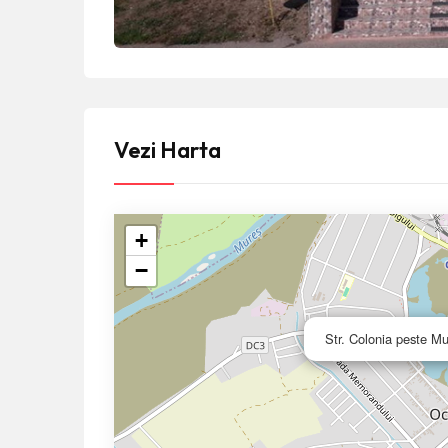
Vezi Harta
+
−
Str. Colonia peste M