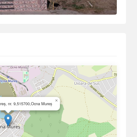
×
ureș, nr. 9,515700,Ocna Mureș