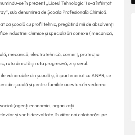
umindu-se în prezent „Liceul Tehnologic”) s-a înființat
lvay”, sub denumirea de Școala Profesională Chimică.
at ca școală cu profil tehnic, pregătind mii de absolvenți
ice industriei chimice și specializări conexe ( mecanică,
rială, mecanică, electrotehnică, comerț, protecția
, ruta directă și ruta progresivă, zi și seral.
le vulnerabile din școală și, în parteneriat cu ANPR, se
omi din școală și pentru familiile acestora în vederea
 sociali (agenți economici, organizații
vilor și vor fi dezvoltate, în viitor noi colaborări, pe