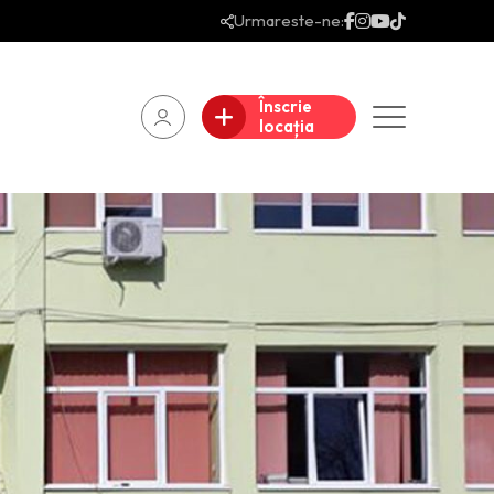
Urmareste-ne:
Înscrie
locația