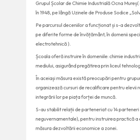
Grupul Școlar de Chimie Industrială Ocna Mureș( n
în 1948, pe lângă Uzinele de Produse Sodice „So
Pe parcursul deceniilor a funcționat și s-a dezvolt
pe diferite forme de învățământ, în domenii specif
electrotehnică ).
Școala oferă instruire în domeniile: chimie indust
mediului, asigurând pregătirea prin liceul tehnologic
În aceiași măsura există preocupări pentru grupuri
organizează cursuri de recalificare pentru elevii r
integrării lor pe piața forței de muncă.
S-au stabilit relații de parteneriat cu 14 parteneri
neguvernamentale), pentru instruirea practică a ele
măsura dezvoltării economice a zonei.