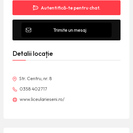
Autentifică-te pentru chat.
Trimite un mesaj
Detalii locație
Str. Centru, nr. 8
0358 402717
www.liceularieseni.ro/