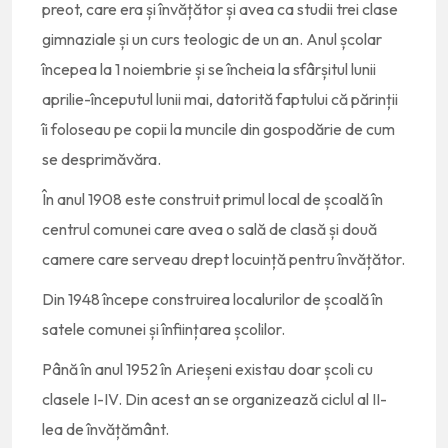
preot, care era și învățător și avea ca studii trei clase
gimnaziale și un curs teologic de un an. Anul școlar
începea la 1 noiembrie și se încheia la sfârșitul lunii
aprilie-începutul lunii mai, datorită faptului că părinții
îi foloseau pe copii la muncile din gospodărie de cum
se desprimăvăra.
În anul 1908 este construit primul local de școală în
centrul comunei care avea o sală de clasă și două
camere care serveau drept locuință pentru învățător.
Din 1948 începe construirea localurilor de școală în
satele comunei și înființarea școlilor.
Până în anul 1952 în Arieșeni existau doar școli cu
clasele I-IV. Din acest an se organizează ciclul al II-
lea de învățământ.