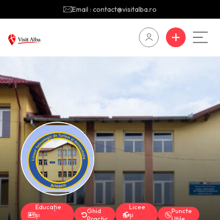
Email : contact@visitalba.ro
Educație
Licee
Ghid
Puncte
și
și
Practic
Utile