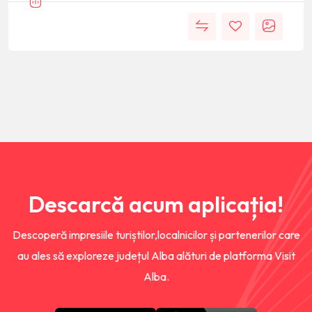
Descarcă acum aplicația!
Descoperă impresiile turiștilor,localnicilor și partenerilor care
au ales să exploreze județul Alba alături de platforma Visit
Alba.