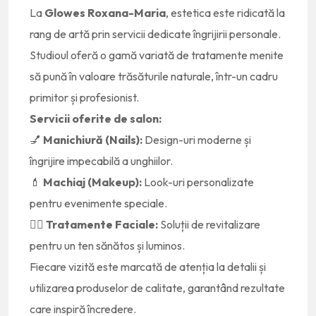
La
Glowes Roxana-Maria
, estetica este ridicată la
rang de artă prin servicii dedicate îngrijirii personale.
Studioul oferă o gamă variată de tratamente menite
să pună în valoare trăsăturile naturale, într-un cadru
primitor și profesionist.
Servicii oferite de salon:
💅
Manichiură (Nails):
Design-uri moderne și
îngrijire impecabilă a unghiilor.
💄
Machiaj (Makeup):
Look-uri personalizate
pentru evenimente speciale.
💆‍♀️
Tratamente Faciale:
Soluții de revitalizare
pentru un ten sănătos și luminos.
Fiecare vizită este marcată de atenția la detalii și
utilizarea produselor de calitate, garantând rezultate
care inspiră încredere.