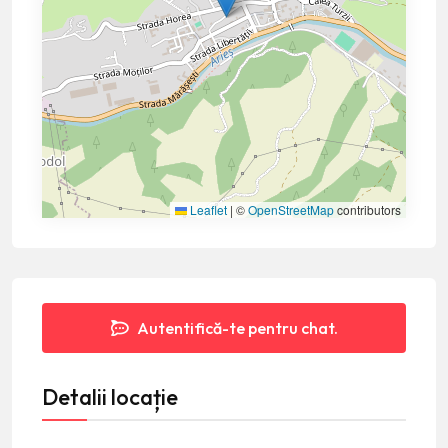
Leaflet
|
©
OpenStreetMap
contributors
Autentifică-te pentru chat.
Detalii locație