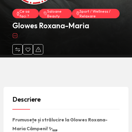
Ce sa
Saloane
Sport / Wellness /
faci ?
Beauty
Relaxare
Glowes Roxana-Maria
Descriere
Frumusețe și strălucire la Glowes Roxana-
Maria Câmpeni! ✨