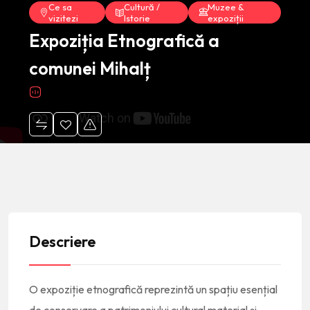
Ce sa
Cultură /
Muzee &
vizitezi
Istorie
expoziții
Expoziția Etnografică a
comunei Mihalț
Descriere
O expoziție etnografică reprezintă un spațiu esențial