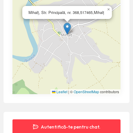
×
Mihalț, Str. Principală, nr. 368,517465,Mihalț
Leaflet
|
©
OpenStreetMap
contributors
Autentifică-te pentru chat.