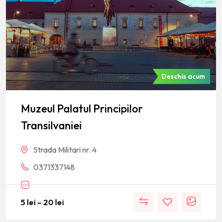
Deschis acum
Muzeul Palatul Principilor
Transilvaniei
Strada Militari nr. 4
0371337148
5
lei
–
20
lei