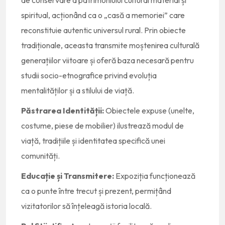
de conservare a patrimoniului cultural material și
spiritual, acționând ca o „casă a memoriei” care
reconstituie autentic universul rural. Prin obiecte
tradiționale, aceasta transmite moștenirea culturală
generațiilor viitoare și oferă baza necesară pentru
studii socio-etnografice privind evoluția
mentalităților și a stilului de viață.
Păstrarea Identității:
Obiectele expuse (unelte,
costume, piese de mobilier) ilustrează modul de
viață, tradițiile și identitatea specifică unei
comunități.
Educație și Transmitere:
Expoziția funcționează
ca o punte între trecut și prezent, permițând
vizitatorilor să înțeleagă istoria locală.