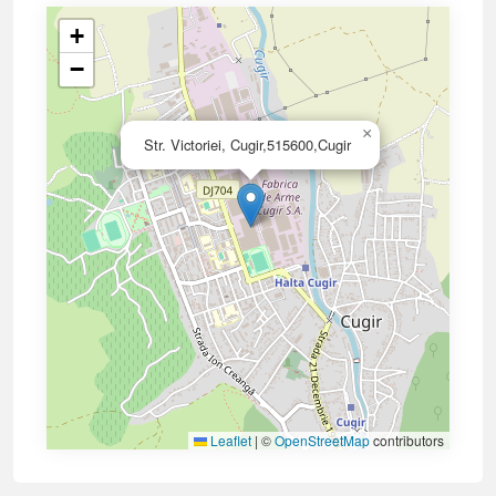
+
−
×
Str. Victoriei, Cugir,515600,Cugir
Leaflet
|
©
OpenStreetMap
contributors