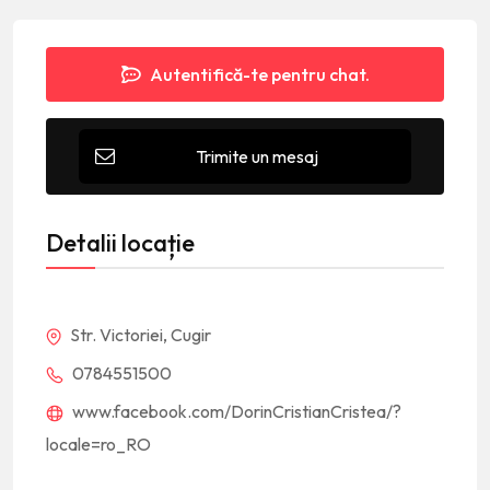
Autentifică-te pentru chat.
Trimite un mesaj
Detalii locație
Str. Victoriei, Cugir
0784551500
www.facebook.com/DorinCristianCristea/?
locale=ro_RO