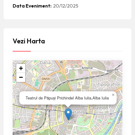
Data Eveniment
20/12/2025
Vezi Harta
+
−
×
Teatrul de Păpuşi Prichindel Alba Iulia,Alba Iulia