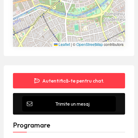
Leaflet
|
©
OpenStreetMap
contributors
Autentifică-te pentru chat.
Trimite un mesaj
Programare