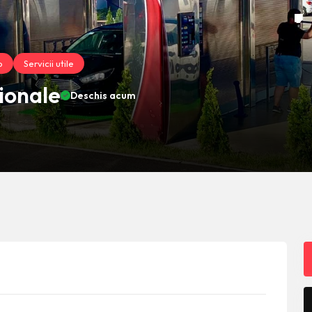
o
Servicii utile
ionale
Deschis acum