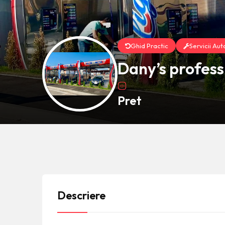
Ghid Practic
Servicii Aut
Dany’s profess
Pret
Descriere