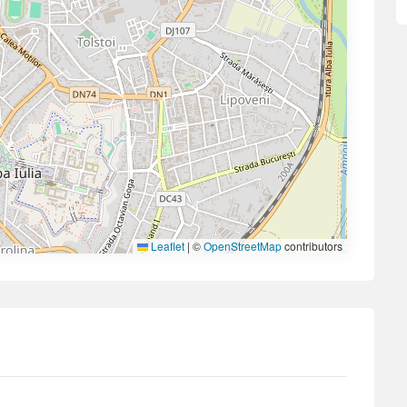
Leaflet
|
©
OpenStreetMap
contributors