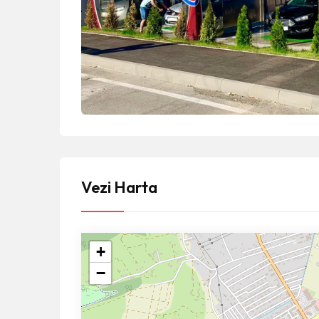
Vezi Harta
+
−