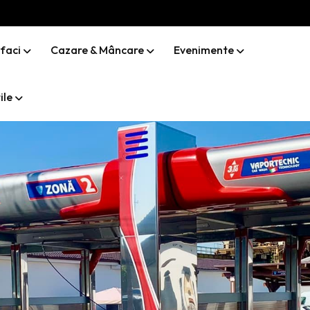
 faci
Cazare & Mâncare
Evenimente
ile