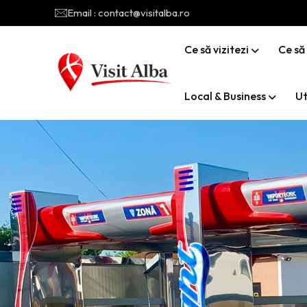
Email : contact@visitalba.ro
Ce să vizitezi
Ce să
Local & Business
Ut