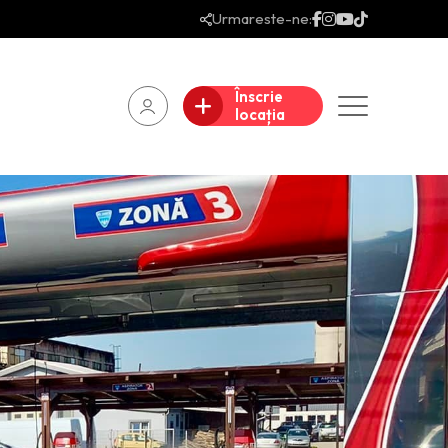
Urmareste-ne:
Înscrie
locația