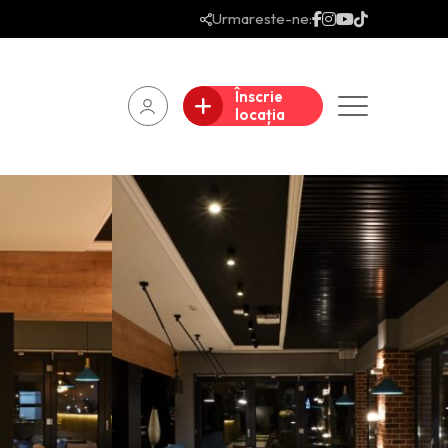
Urmareste-ne:
Înscrie
locația