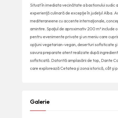
Situat în imediata vecinătate a bastionului sudic
experienţă culinară de excepţie în judeţul Alba. 
mediteraneene cu accente internaţionale, concep
amintire. Spaţiul de aproximativ 200 m² include o
pentru evenimente private şi un meniu care cuprind
opţiuni vegetarian-vegan, deserturi sofisticate şi o
savura preparate atent realizate după ingredient
sofisticată. Datorită amplasării de top, Dante Ca
care explorează Cetatea şi zona istorică, cât şi p
Galerie