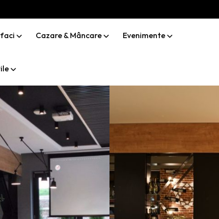
 faci
Cazare & Mâncare
Evenimente
ile