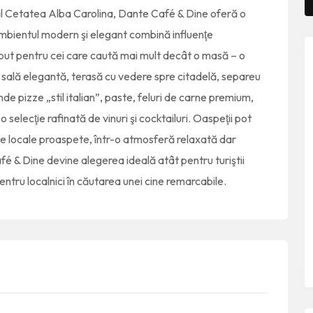
 al Cetatea Alba Carolina, Dante Café & Dine oferă o
Ambientul modern şi elegant combină influenţe
ut pentru cei care caută mai mult decât o masă – o
 sală elegantă, terasă cu vedere spre citadelă, separeu
e pizze „stil italian”, paste, feluri de carne premium,
 selecţie rafinată de vinuri şi cocktailuri. Oaspeţii pot
e locale proaspete, într-o atmosferă relaxată dar
fé & Dine devine alegerea ideală atât pentru turiştii
entru localnici în căutarea unei cine remarcabile.