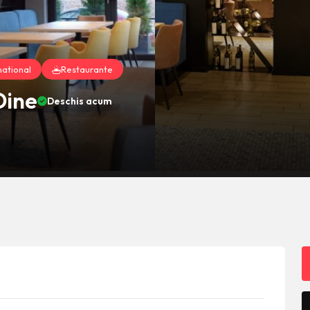
national
Restaurante
Dine
Deschis acum