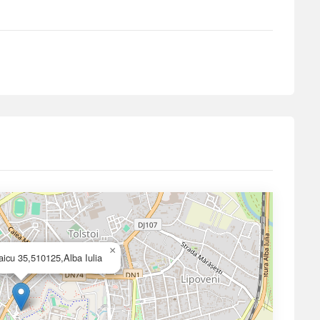
×
aicu 35,510125,Alba Iulia