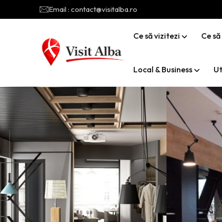
Email : contact@visitalba.ro
Ce să vizitezi
Ce să
Local & Business
Ut