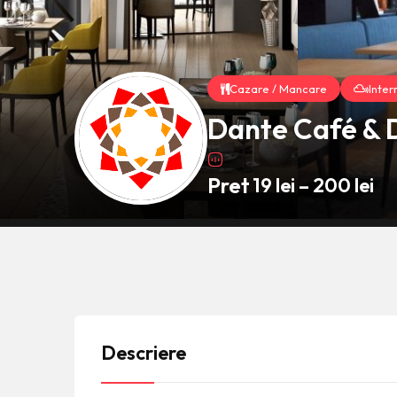
Cazare / Mancare
Inter
Dante Café & 
Pret
19
lei
–
200
lei
Descriere