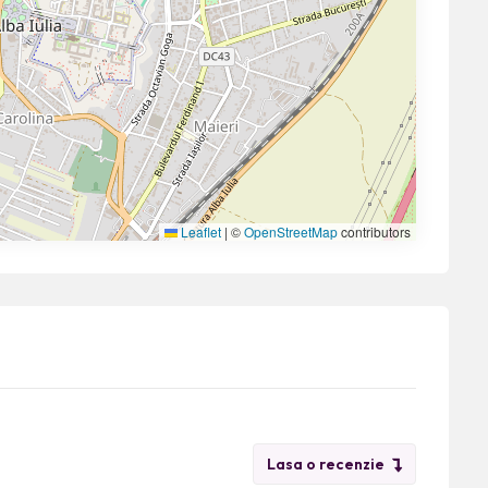
Leaflet
|
©
OpenStreetMap
contributors
Lasa o recenzie