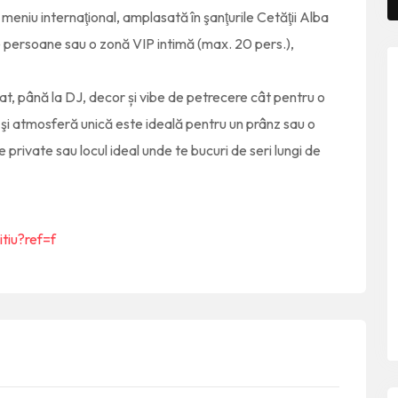
meniu internaţional, amplasată în şanţurile Cetăţii Alba
e persoane sau o zonă VIP intimă (max. 20 pers.),
at, până la DJ, decor și vibe de petrecere cât pentru o
 şi atmosferă unică este ideală pentru un prânz sau o
e private sau locul ideal unde te bucuri de seri lungi de
tiu?ref=f