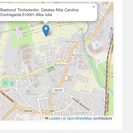
×
Bastionul Trinitarienilor, Cetatea Alba Carolina
Contragarda,510001,Alba Iulia
Leaflet
|
©
OpenStreetMap
contributors