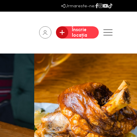
Urmareste-ne:
Înscrie
locația