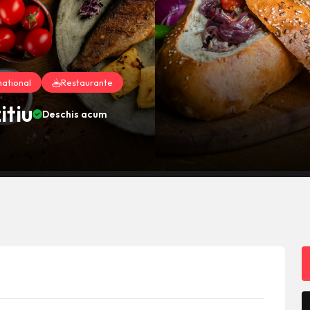
national
Restaurante
itiu
Deschis acum