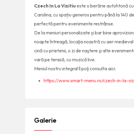
Czech In La Vizitiu
este o berărie autohtonă cu 
Carolina, cu spațiu generos pentru până la 140 d
perfectă pentru evenimente restrânse.
De la meniuri personalizate și bar bine aprovizion
noapte întreagă, locaţia noastră cu aer medieval
cină cu prietenii, o zi de naştere şi alte eveniment
vară pe terasă, cu muzică live.
Meniul nostru integral îl poţi consulta aici:
https://www.smart-menu.ro/czech-in-la-vizi
Galerie