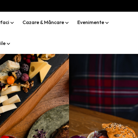
 faci
Cazare & Mâncare
Evenimente
ile