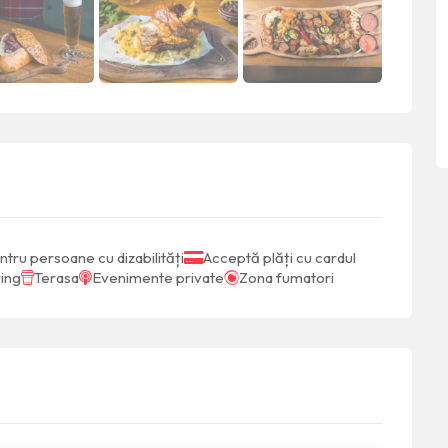
ntru persoane cu dizabilități
Acceptă plăți cu cardul
ing
Terasa
Evenimente private
Zona fumatori