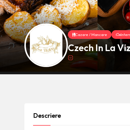
Cazare / Mancare
Inter
Czech In La Viz
Descriere