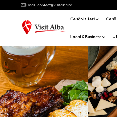
Email : contact@visitalba.ro
Ce să vizitezi
Ce să
Local & Business
Ut